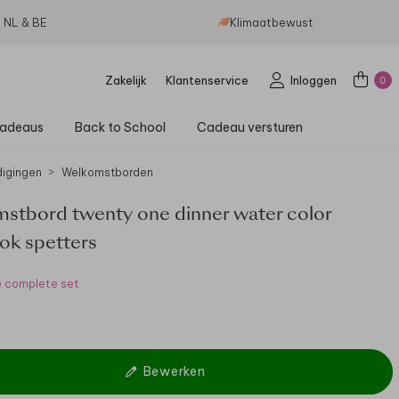
g NL & BE
Klimaatbewust
Zakelijk
Klantenservice
Inloggen
0
adeaus
Back to School
Cadeau versturen
digingen
Welkomstborden
stbord twenty one dinner water color
ok spetters
e complete set
Bewerken