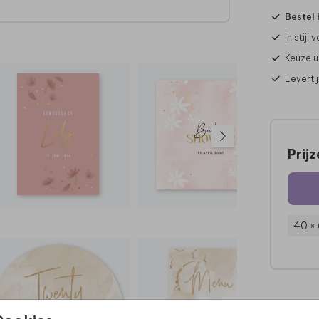
Bestel 
eze
In stijl
Keuze u
Leverti
Prij
40 ×