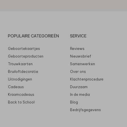
POPULAIRE CATEGORIEËN
SERVICE
Geboortekaartjes
Reviews
Geboorteproducten
Nieuwsbrief
Trouwkaarten
Samenwerken
Bruiloftdecoratie
Over ons
Uitnodigingen
Klachtenprocedure
Cadeaus
Duurzaam
Kraamcadeaus
In de media
Back to School
Blog
Bedrijfsgegevens