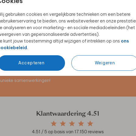
Cookies
ij gebruiken cookies en vergelijkbare technieken om een betere
ebruikerservaring te bieden, ons websiteverkeer en onze prestatie
SLUITSTICKER
MENUKAART
e analyseren en voor marketing- en sociale mediadoeleinden (het
eergeven van gepersonaliseerde advertenties).
e kunt jouw toestemming altijd wijzigen of intrekken op ons
ons
cookiebeleid
.
Accepteren
Weigeren
en unieke samenwerkingen!
Klantwaardering
4.51
4.51
/ 5 op basis van
17.150
reviews