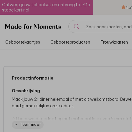
Ontwerp jouw schoolset en ontvang tot €15
4.5
stapelkorting!
Geboortekaartjes
Geboorteproducten
Trouwkaarten
Productinformatie
Omschrijving
Maak jouw 21 diner helemaal af met dit welkomstbord. Bewe
bord gemakkelijk in onze editor.
Dit bord wordt gedrukt op het materiaal forex van 5 mm dik. Di
Toon meer
een stevig, weerbestendig materiaal dat geschikt is voor op
bijvoorbeeld een schildersezel.