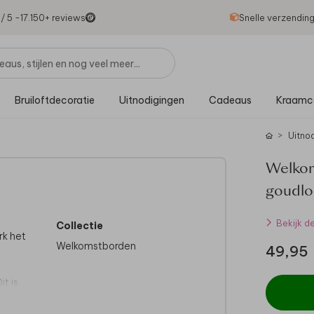
1
/ 5 -
17.150
+ reviews
Snelle verzendin
Bruiloftdecoratie
Uitnodigingen
Cadeaus
Kraamc
Uitno
Welkom
goudlo
Bekijk d
Collectie
rk het
Welkomstborden
49,95
t is