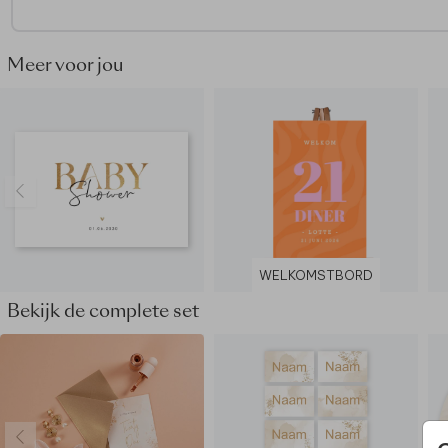
Dit welkomstbord maakt deel uit van
een complete set in d
stijl.
Meer voor jou
WELKOMSTBORD
Bekijk de complete set