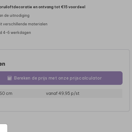
bruiloftdecoratie en ontvang tot €15 voordeel
 van de uitnodiging
it verschillende materialen
jd 4-6 werkdagen
zen
Bereken de prijs met onze prijscalculator
PLACEMAT
W
 60 cm
vanaf 49,95
p/st