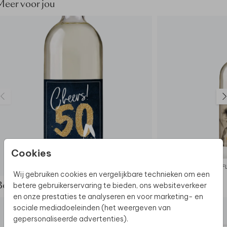
Meer voor jou
Cookies
FLESETIKET
F
Wij gebruiken cookies en vergelijkbare technieken om een
betere gebruikerservaring te bieden, ons websiteverkeer
Bekijk de complete set
en onze prestaties te analyseren en voor marketing- en
sociale mediadoeleinden (het weergeven van
gepersonaliseerde advertenties).