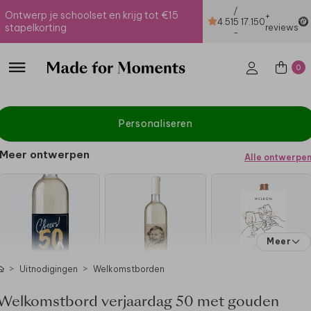
/
Ontwerp je schoolset en krijg tot €15
+
4.51
5
17.150
stapelkorting
reviews
-
0
Personaliseren
Meer ontwerpen
Alle ontwerpe
Meer
Uitnodigingen
Welkomstborden
Welkomstbord verjaardag 50 met gouden