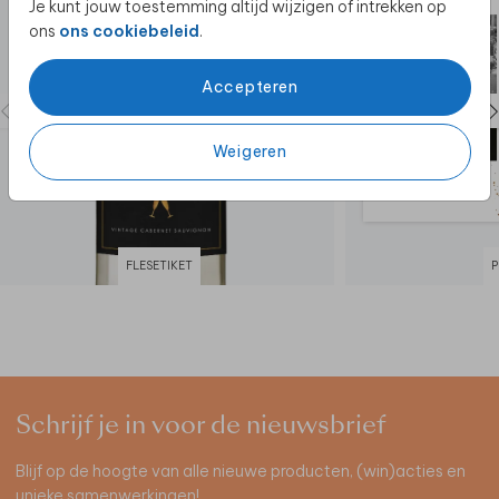
Je kunt jouw toestemming altijd wijzigen of intrekken op
ons
ons cookiebeleid
.
Accepteren
Weigeren
FLESETIKET
P
Schrijf je in voor de nieuwsbrief
Blijf op de hoogte van alle nieuwe producten, (win)acties en
unieke samenwerkingen!