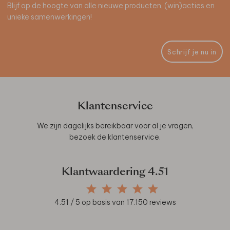
Blijf op de hoogte van alle nieuwe producten, (win)acties en
unieke samenwerkingen!
Schrijf je nu in
Klantenservice
We zijn dagelijks bereikbaar voor al je vragen,
bezoek de
klantenservice
.
Klantwaardering
4.51
4.51
/ 5 op basis van
17.150
reviews