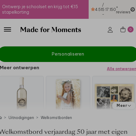
/
Ontwerp je schoolset en krijg tot €15
+
4.51
5
17.150
stapelkorting
reviews
-
0
Personaliseren
Meer ontwerpen
Alle ontwerpe
Meer
Uitnodigingen
Welkomstborden
Welkomstbord verjaardag 50 jaar met eigen