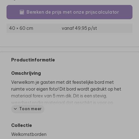
Bereken de prijs met onze prijscalculator
40 × 60 cm
vanaf 49,95
p/st
Productinformatie
Omschrijving
Verwelkom je gasten met dit feestelijke bord met
ruimte voor eigen foto! Dit bord wordt gedrukt op het
materiaal forex van 5 mm dik. Dit is een stevig,
weerbestendig materiaal dat geschikt is voor op
Toon meer
bijvoorbeeld een schildersezel.
Dit product maakt deel uit van
een complete set in
deze stijl.
Collectie
Welkomstborden