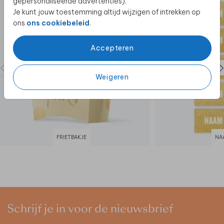
gepersonaliseerde advertenties).
Je kunt jouw toestemming altijd wijzigen of intrekken op
ons
ons cookiebeleid
.
Accepteren
Weigeren
FRIETBAKJE
NA
Schrijf je in voor de nieuwsbrief