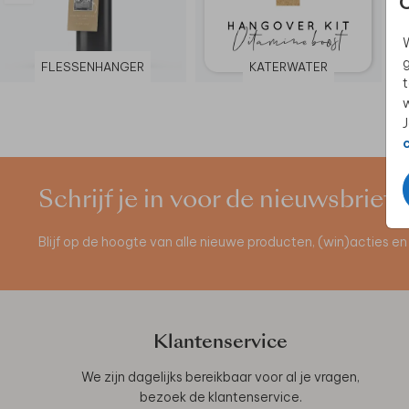
W
g
FLESSENHANGER
KATERWATER
t
w
J
Schrijf je in voor de nieuwsbrief
Blijf op de hoogte van alle nieuwe producten, (win)acties 
Klantenservice
We zijn dagelijks bereikbaar voor al je vragen,
bezoek de
klantenservice
.