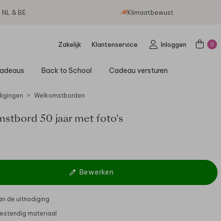
g NL & BE
Klimaatbewust
Zakelijk
Klantenservice
Inloggen
0
adeaus
Back to School
Cadeau versturen
digingen
Welkomstborden
stbord 50 jaar met foto's
Bewerken
 van de uitnodiging
stendig materiaal