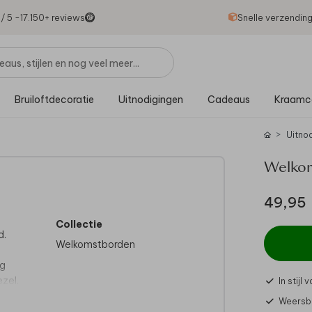
1
/ 5 -
17.150
+ reviews
Snelle verzendin
Bruiloftdecoratie
Uitnodigingen
Cadeaus
Kraamc
Uitno
Welkom
49,95
Collectie
d.
Welkomstborden
ig
ezel.
In stijl
Weersbe