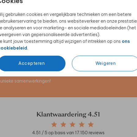
Cookies
ij gebruiken cookies en vergelijkbare technieken om een betere
ebruikerservaring te bieden, ons websiteverkeer en onze prestatie
MENUKAART
NAAMKAARTJES
e analyseren en voor marketing- en sociale mediadoeleinden (het
eergeven van gepersonaliseerde advertenties).
e kunt jouw toestemming altijd wijzigen of intrekken op ons
ons
cookiebeleid
.
Accepteren
Weigeren
en unieke samenwerkingen!
Klantwaardering
4.51
4.51
/ 5 op basis van
17.150
reviews