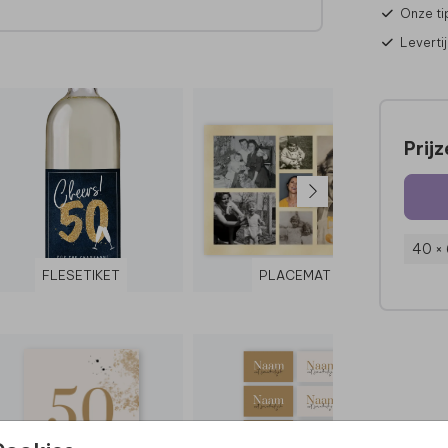
Onze ti
Leverti
Prij
40 ×
FLESETIKET
PLACEMAT