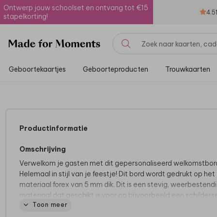
Ontwerp jouw schoolset en ontvang tot €15
4.5
stapelkorting!
Geboortekaartjes
Geboorteproducten
Trouwkaarten
Productinformatie
Omschrijving
Verwelkom je gasten met dit gepersonaliseerd welkomstbor
Helemaal in stijl van je feestje! Dit bord wordt gedrukt op het
materiaal forex van 5 mm dik. Dit is een stevig, weerbestend
materiaal dat geschikt is voor op bijvoorbeeld een schilders
Toon meer