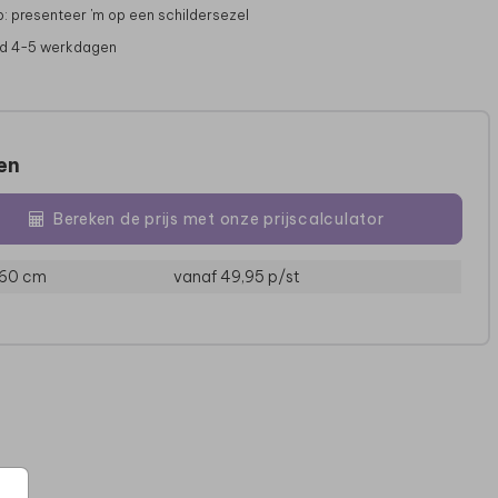
p: presenteer 'm op een schildersezel
jd 4-5 werkdagen
zen
Bereken de prijs met onze prijscalculator
 60 cm
vanaf 49,95
p/st
PLACEMATS
PLACEMAT