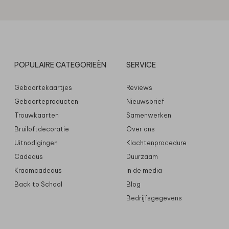
POPULAIRE CATEGORIEËN
SERVICE
Geboortekaartjes
Reviews
Geboorteproducten
Nieuwsbrief
Trouwkaarten
Samenwerken
Bruiloftdecoratie
Over ons
Uitnodigingen
Klachtenprocedure
Cadeaus
Duurzaam
Kraamcadeaus
In de media
Back to School
Blog
Bedrijfsgegevens