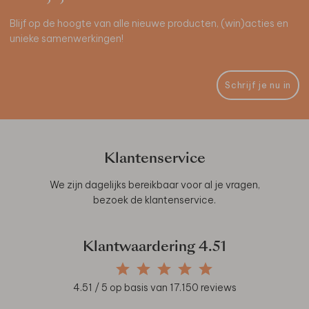
Blijf op de hoogte van alle nieuwe producten, (win)acties en
unieke samenwerkingen!
Schrijf je nu in
Klantenservice
We zijn dagelijks bereikbaar voor al je vragen,
bezoek de
klantenservice
.
Klantwaardering
4.51
4.51
/ 5 op basis van
17.150
reviews