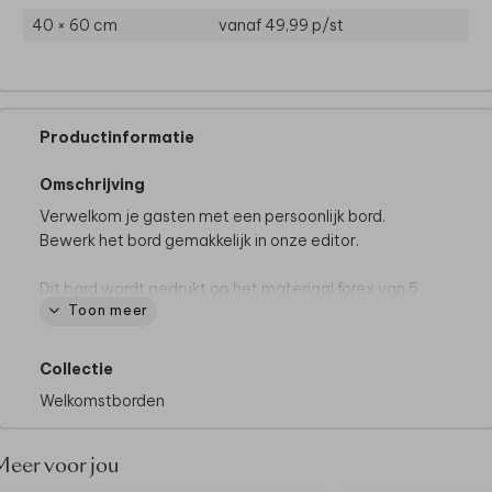
40 × 60 cm
vanaf 49,99
p/st
Productinformatie
Omschrijving
Verwelkom je gasten met een persoonlijk bord.
Bewerk het bord gemakkelijk in onze editor.
Dit bord wordt gedrukt op het materiaal forex van 5
Toon meer
mm dik. Dit is een stevig, weerbestendig materiaal
dat geschikt is voor op bijvoorbeeld een
schildersezel.
Collectie
Welkomstborden
Meer voor jou