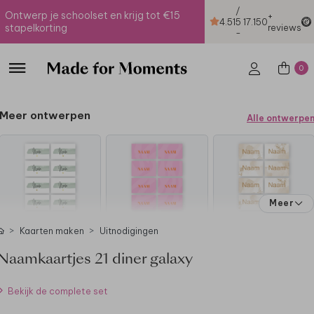
/
Ontwerp je schoolset en krijg tot €15
+
4.51
5
17.150
stapelkorting
reviews
-
0
Meer ontwerpen
Alle ontwerpe
Meer
Kaarten maken
Uitnodigingen
Naamkaartjes 21 diner galaxy
Bekijk de complete set