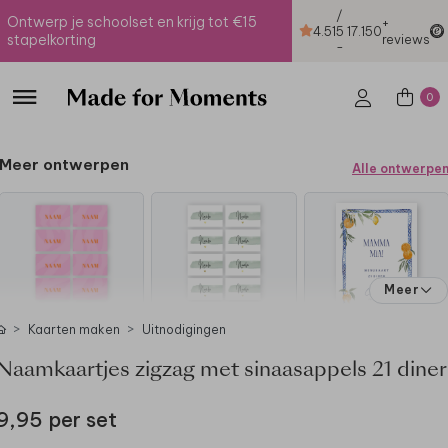
/
Ontwerp je schoolset en krijg tot €15
+
4.51
5
17.150
stapelkorting
reviews
-
0
Meer ontwerpen
Alle ontwerpe
Meer
Kaarten maken
Uitnodigingen
Naamkaartjes zigzag met sinaasappels 21 diner
9,95 per set