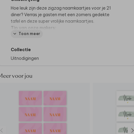
Hoe leuk zijn deze zigzag naamkaartjes voor je 21
diner? Verras je gasten met een zomers gedekte
tafel en deze super vrolijke naamkaartjes.
Tip van onze makers:
Toon meer
• Zet de kaartjes op tafel met een
naamkaartjeshouder
Collectie
Uitnodigingen
Meer voor jou