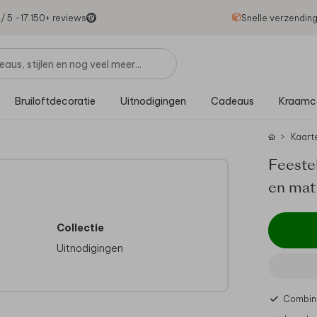
1
/ 5 -
17.150
+ reviews
Snelle verzendin
Bruiloftdecoratie
Uitnodigingen
Cadeaus
Kraamc
Kaart
Feestel
en mat
Collectie
Uitnodigingen
Combine