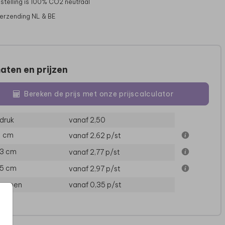
stelling is 100% CO2 neutraal
verzending NL & BE
aten en prijzen
Bereken de prijs met onze prijscalculator
UITNODIGING
druk
vanaf 2,50
11 cm
vanaf 2,62
p/st
13 cm
vanaf 2,77
p/st
15 cm
vanaf 2,97
p/st
loppen
vanaf 0,35
p/st