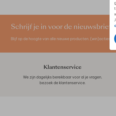
g
t
w
J
Schrijf je in voor de nieuwsbrief
Blijf op de hoogte van alle nieuwe producten, (win)acties 
Klantenservice
We zijn dagelijks bereikbaar voor al je vragen,
bezoek de
klantenservice
.