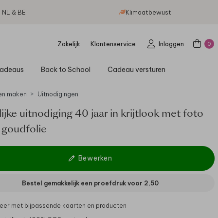
g NL & BE
Klimaatbewust
Zakelijk
Klantenservice
Inloggen
0
adeaus
Back to School
Cadeau versturen
en maken
Uitnodigingen
ijke uitnodiging 40 jaar in krijtlook met foto
 goudfolie
Bewerken
Bestel gemakkelijk een proefdruk voor
2,50
er met bijpassende kaarten en producten