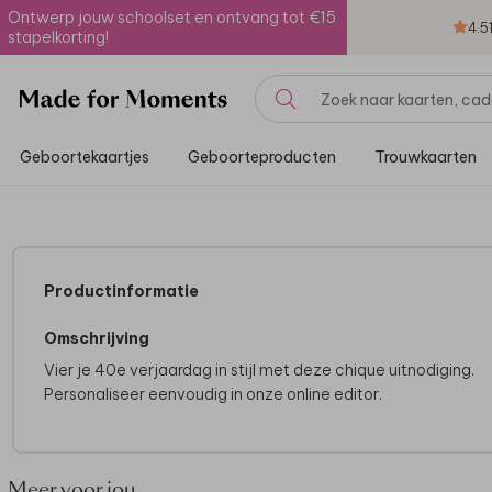
Ontwerp jouw schoolset en ontvang tot €15
4.5
stapelkorting!
Geboortekaartjes
Geboorteproducten
Trouwkaarten
Productinformatie
Omschrijving
Vier je 40e verjaardag in stijl met deze chique uitnodiging.
Personaliseer eenvoudig in onze online editor.
Meer voor jou