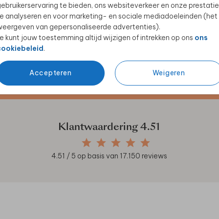
ebruikerservaring te bieden, ons websiteverkeer en onze prestatie
e analyseren en voor marketing- en sociale mediadoeleinden (het
eergeven van gepersonaliseerde advertenties).
e kunt jouw toestemming altijd wijzigen of intrekken op ons
ons
cookiebeleid
.
Accepteren
Weigeren
en unieke samenwerkingen!
Klantwaardering
4.51
4.51
/ 5 op basis van
17.150
reviews