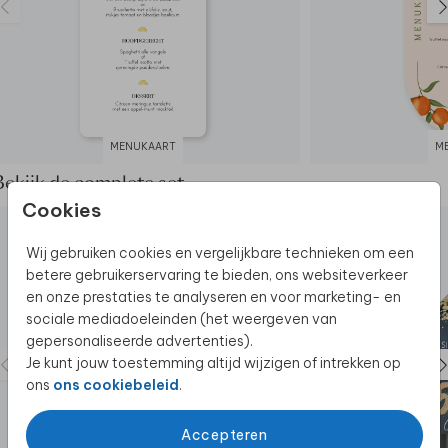
MENUKAART
M
Bekijk de complete set
Cookies
Wij gebruiken cookies en vergelijkbare technieken om een
betere gebruikerservaring te bieden, ons websiteverkeer
en onze prestaties te analyseren en voor marketing- en
sociale mediadoeleinden (het weergeven van
gepersonaliseerde advertenties).
Je kunt jouw toestemming altijd wijzigen of intrekken op
ons
ons cookiebeleid
.
Accepteren