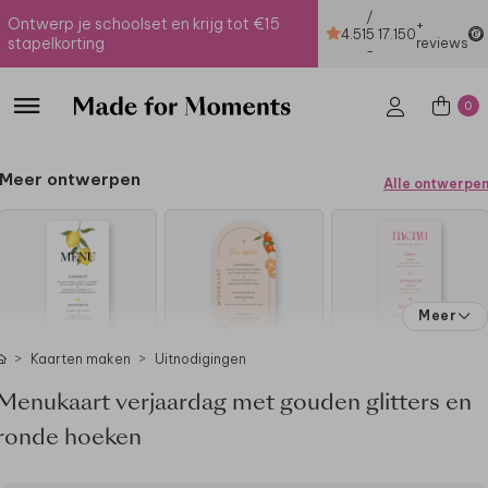
/
Ontwerp je schoolset en krijg tot €15
+
4.51
5
17.150
stapelkorting
reviews
-
0
Meer ontwerpen
Alle ontwerpe
Meer
Kaarten maken
Uitnodigingen
Menukaart verjaardag met gouden glitters en
ronde hoeken