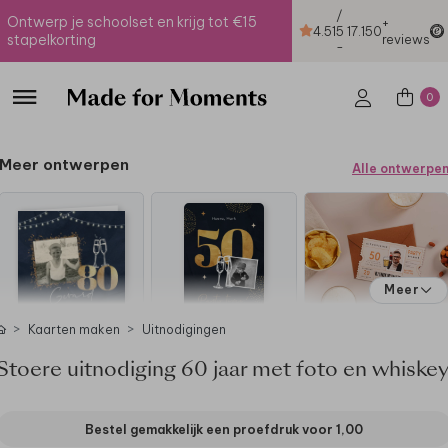
/
Ontwerp je schoolset en krijg tot €15
+
4.51
5
17.150
stapelkorting
reviews
-
0
Meer ontwerpen
Alle ontwerpe
Meer
Kaarten maken
Uitnodigingen
Stoere uitnodiging 60 jaar met foto en whiske
Bestel gemakkelijk een proefdruk voor
1,00