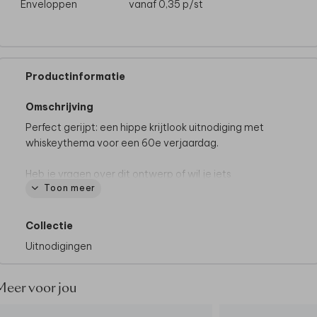
Enveloppen
vanaf 0,35
p/st
Productinformatie
Omschrijving
Perfect gerijpt: een hippe krijtlook uitnodiging met
whiskeythema voor een 60e verjaardag.
Heb je vragen over dit ontwerp of wil je iets
Toon meer
aanpassen wat zelf niet lukt in de editor? Neem dan
gerust
contact
met ons op. Wij zijn er voor je om je
te helpen.
Collectie
Uitnodigingen
Meer voor jou