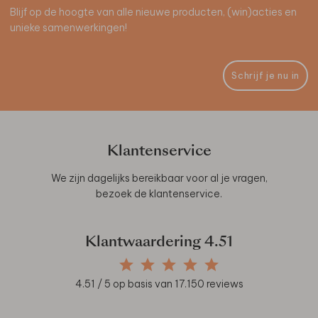
Blijf op de hoogte van alle nieuwe producten, (win)acties en
unieke samenwerkingen!
Schrijf je nu in
Klantenservice
We zijn dagelijks bereikbaar voor al je vragen,
bezoek de
klantenservice
.
Klantwaardering
4.51
4.51
/ 5 op basis van
17.150
reviews