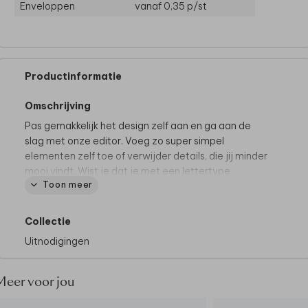
Enveloppen
vanaf 0,35
p/st
Productinformatie
Omschrijving
Pas gemakkelijk het design zelf aan en ga aan de
slag met onze editor. Voeg zo super simpel
elementen zelf toe of verwijder details, die jij minder
mooi vindt. Wist je dat je met een lettertype
Toon meer
bijvoorbeeld een hele andere look kan creëren?
Mocht je er niet uitkomen, neem dan gerust
contact
met ons op. Wij zijn er om je te helpen.
Collectie
Uitnodigingen
Dit product maakt deel uit van
een complete set in
deze stijl.
Meer voor jou