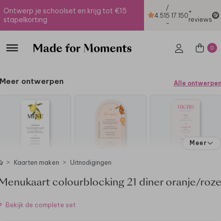
/
Ontwerp je schoolset en krijg tot €15
+
4.51
5
17.150
stapelkorting
reviews
-
0
Meer ontwerpen
Alle ontwerpe
Meer
Kaarten maken
Uitnodigingen
Menukaart colourblocking 21 diner oranje/roz
Bekijk de complete set