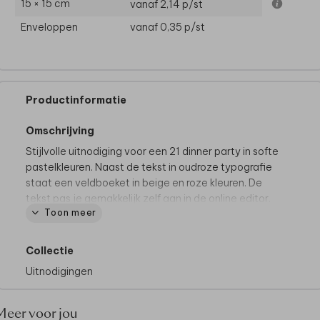
15 × 15 cm
vanaf 2,14
p/st
Enveloppen
vanaf 0,35
p/st
Productinformatie
Omschrijving
Stijlvolle uitnodiging voor een 21 dinner party in softe
pastelkleuren. Naast de tekst in oudroze typografie
staat een veldboeket in beige en roze kleuren. De
tekst pas je gemakkelijk zelf aan in de online editor.
Toon meer
Collectie
Uitnodigingen
Meer voor jou