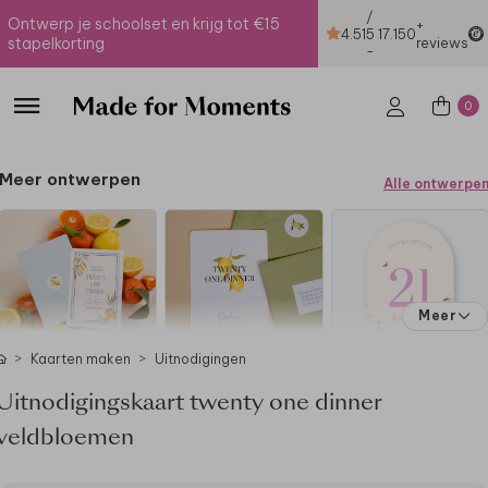
/
Ontwerp je schoolset en krijg tot €15
+
4.51
5
17.150
stapelkorting
reviews
-
0
Meer ontwerpen
Alle ontwerpe
Meer
Kaarten maken
Uitnodigingen
Uitnodigingskaart twenty one dinner
veldbloemen