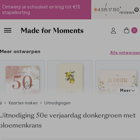
/
Ontwerp je schoolset en krijg tot €15
+
4.51
5
17.150
stapelkorting
reviews
-
0
Meer ontwerpen
Alle ontwerpe
Meer
Kaarten maken
Uitnodigingen
Uitnodiging 50e verjaardag donkergroen met
bloemenkrans