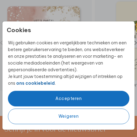
compleet.
Cookies
Wij gebruiken cookies en vergelijkbare technieken om een
betere gebruikerservaring te bieden, ons websiteverkeer
en onze prestaties te analyseren en voor marketing- en
sociale mediadoeleinden (het weergeven van
gepersonaliseerde advertenties).
Je kunt jouw toestemming altijd wijzigen of intrekken op
ons
ons cookiebeleid
.
UI
Accepteren
Weigeren
Schrijf je in voor de nieuwsbrief