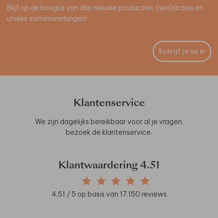
Blijf op de hoogte van alle nieuwe producten, (win)acties en
unieke samenwerkingen!
Schrijf je nu in
Klantenservice
We zijn dagelijks bereikbaar voor al je vragen,
bezoek de
klantenservice
.
Klantwaardering
4.51
4.51
/ 5 op basis van
17.150
reviews