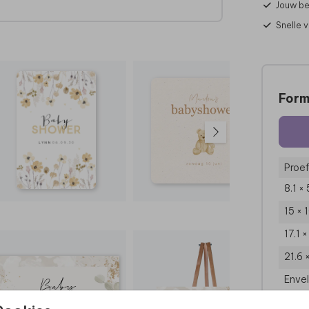
Jouw be
Snelle 
Form
Proef
8.1 ×
15 × 
17.1 
21.6 
Enve