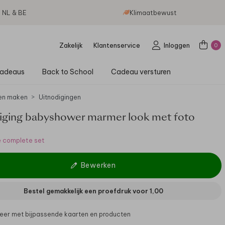
g NL & BE
Klimaatbewust
Zakelijk
Klantenservice
Inloggen
0
adeaus
Back to School
Cadeau versturen
en maken
Uitnodigingen
iging babyshower marmer look met foto
e complete set
Bewerken
Bestel gemakkelijk een proefdruk voor
1,00
er met bijpassende kaarten en producten