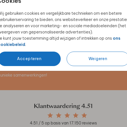
Cookies
ij gebruiken cookies en vergelijkbare technieken om een betere
ebruikerservaring te bieden, ons websiteverkeer en onze prestatie
PLACEMAT
WELKOMSTBORD
e analyseren en voor marketing- en sociale mediadoeleinden (het
eergeven van gepersonaliseerde advertenties).
e kunt jouw toestemming altijd wijzigen of intrekken op ons
ons
cookiebeleid
.
Accepteren
Weigeren
en unieke samenwerkingen!
Klantwaardering
4.51
4.51
/ 5 op basis van
17.150
reviews