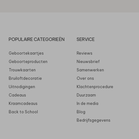
POPULAIRE CATEGORIEËN
SERVICE
Geboortekaartjes
Reviews
Geboorteproducten
Nieuwsbrief
Trouwkaarten
Samenwerken
Bruiloftdecoratie
Over ons
Uitnodigingen
Klachtenprocedure
Cadeaus
Duurzaam
Kraamcadeaus
In de media
Back to School
Blog
Bedrijfsgegevens