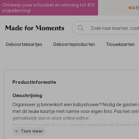
Ontwerp jouw schoolset en ontvang tot €15
4.5
stapelkorting!
Geboortekaartjes
Geboorteproducten
Trouwkaarten
Productinformatie
Omschrijving
Organiseer jij binnenkort een babyshower? Nodig de gasten 
met dit leuke kaartje met ruimte voor eigen foto. Pas het on
gemakkelijk aan in onze online editor.
Deze kaart maakt deel uit van
een complete set in deze stij
Toon meer