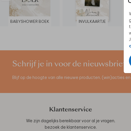
W
g
BABYSHOWER BOEK
INVULKAARTJE
t
w
J
Schrijf je in voor de nieuwsbrief
Blijf op de hoogte van alle nieuwe producten, (win)acties 
Klantenservice
We zijn dagelijks bereikbaar voor al je vragen,
bezoek de
klantenservice
.