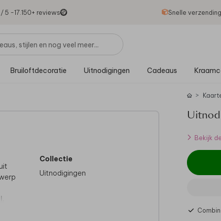
1
/ 5 -
17.150
+ reviews
Snelle verzendin
Bruiloftdecoratie
Uitnodigingen
Cadeaus
Kraamc
Kaart
Uitnod
Bekijk d
Collectie
uit
Uitnodigingen
twerp
l.
Combine