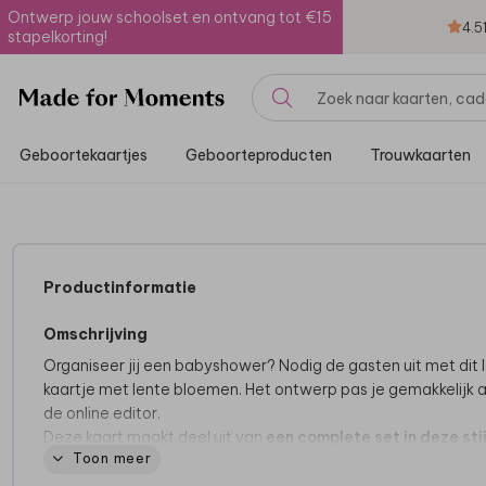
Ontwerp jouw schoolset en ontvang tot €15
4.5
stapelkorting!
Geboortekaartjes
Geboorteproducten
Trouwkaarten
Productinformatie
Omschrijving
Organiseer jij een babyshower? Nodig de gasten uit met dit 
kaartje met lente bloemen. Het ontwerp pas je gemakkelijk a
de online editor.
Deze kaart maakt deel uit van
een complete set in deze stij
Toon meer