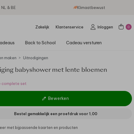
g NL & BE
Klimaatbewust
Zakelijk
Klantenservice
Inloggen
0
adeaus
Back to School
Cadeau versturen
en maken
Uitnodigingen
iging babyshower met lente bloemen
e complete set
Bewerken
Bestel gemakkelijk een proefdruk voor
1,00
er met bijpassende kaarten en producten