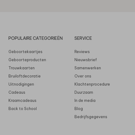
POPULAIRE CATEGORIEËN
SERVICE
Geboortekaartjes
Reviews
Geboorteproducten
Nieuwsbrief
Trouwkaarten
Samenwerken
Bruiloftdecoratie
Over ons
Uitnodigingen
Klachtenprocedure
Cadeaus
Duurzaam
Kraamcadeaus
In de media
Back to School
Blog
Bedrijfsgegevens