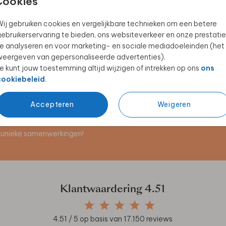
Cookies
ij gebruiken cookies en vergelijkbare technieken om een betere
ebruikerservaring te bieden, ons websiteverkeer en onze prestatie
PLACEMAT
WELKOMSTBORD
e analyseren en voor marketing- en sociale mediadoeleinden (het
eergeven van gepersonaliseerde advertenties).
e kunt jouw toestemming altijd wijzigen of intrekken op ons
ons
cookiebeleid
.
Accepteren
Weigeren
en unieke samenwerkingen!
Klantwaardering
4.51
4.51
/ 5 op basis van
17.150
reviews