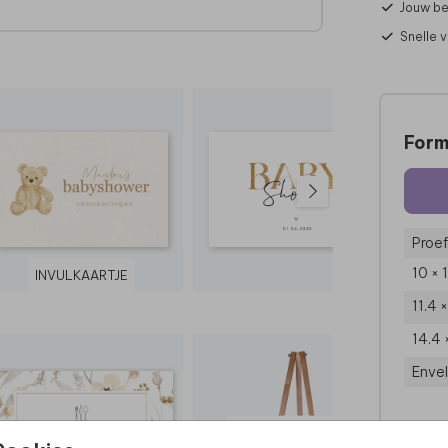
Jouw be
Snelle 
Form
Proef
10 × 
INVULKAARTJE
11.4 
14.4 
Enve