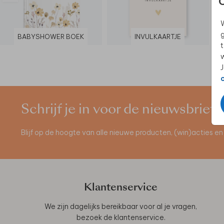
W
g
BABYSHOWER BOEK
INVULKAARTJE
t
w
J
Schrijf je in voor de nieuwsbrief
Blijf op de hoogte van alle nieuwe producten, (win)acties 
Klantenservice
We zijn dagelijks bereikbaar voor al je vragen,
bezoek de
klantenservice
.