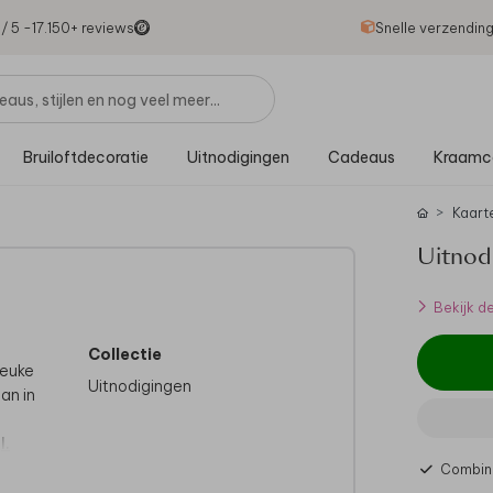
1
/ 5 -
17.150
+ reviews
Snelle verzendin
Bruiloftdecoratie
Uitnodigingen
Cadeaus
Kraamc
Kaart
Uitnod
Bekijk d
Collectie
leuke
Uitnodigingen
an in
l.
Combine