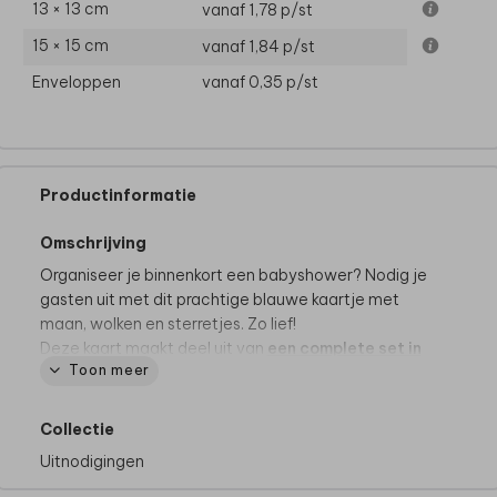
13 × 13 cm
vanaf 1,78
p/st
15 × 15 cm
vanaf 1,84
p/st
Enveloppen
vanaf 0,35
p/st
Productinformatie
Omschrijving
Organiseer je binnenkort een babyshower? Nodig je
gasten uit met dit prachtige blauwe kaartje met
maan, wolken en sterretjes. Zo lief!
Deze kaart maakt deel uit van
een complete set in
Toon meer
deze stijl.
Collectie
Uitnodigingen