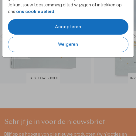
Je kunt jouw toestemming altijd wijzigen of intrekken op
ons
ons cookiebeleid
.
Accepteren
Weigeren
BABYSHOWER BOEK
IN
Schrijf je in voor de nieuwsbrief
Blijf op de hoogte van alle nieuwe producten, (win)acties en