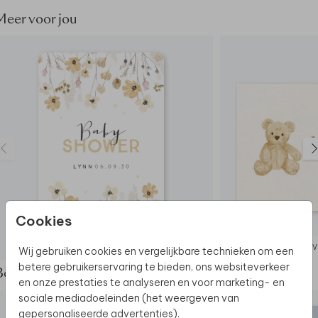
Meer voor jou
Cookies
IN
Wij gebruiken cookies en vergelijkbare technieken om een
betere gebruikerservaring te bieden, ons websiteverkeer
Bekijk de complete set
en onze prestaties te analyseren en voor marketing- en
sociale mediadoeleinden (het weergeven van
gepersonaliseerde advertenties).