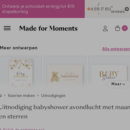
/
Ontwerp je schoolset en krijg tot €15
+
4.51
5
17.150
stapelkorting
reviews
-
0
Meer ontwerpen
Alle ontwerpe
Meer
Kaarten maken
Uitnodigingen
Uitnodiging babyshower avondlucht met maa
en sterren
Bekijk de complete set