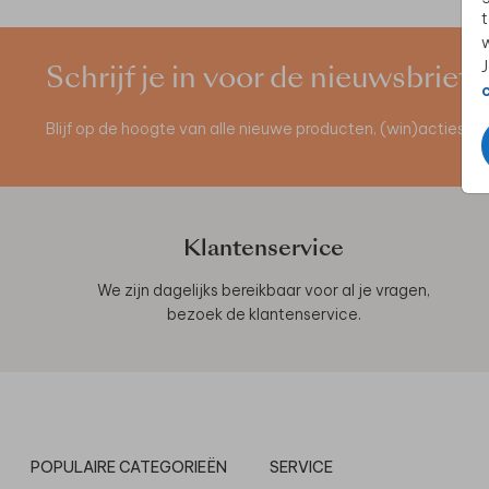
t
w
J
Schrijf je in voor de nieuwsbrief
Blijf op de hoogte van alle nieuwe producten, (win)acties 
Klantenservice
We zijn dagelijks bereikbaar voor al je vragen,
bezoek de
klantenservice
.
POPULAIRE CATEGORIEËN
SERVICE