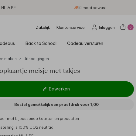
g NL & BE
Klimaatbewust
Zakelijk
Klantenservice
Inloggen
0
adeaus
Back to School
Cadeau versturen
en maken
Uitnodigingen
opkaartje meisje met takjes
Bewerken
Bestel gemakkelijk een proefdruk voor
1,00
er met bijpassende kaarten en producten
stelling is 100% CO2 neutraal