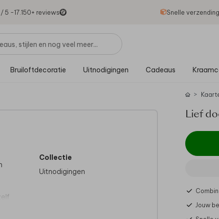
1
/ 5 -
17.150
+ reviews
Snelle verzendin
Bruiloftdecoratie
Uitnodigingen
Cadeaus
Kraamc
Kaart
Lief do
Collectie
n
Uitnodigingen
Combine
elf
Jouw be
 Wij