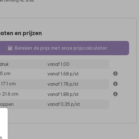
verzending NL & BE
aten en prijzen
Bereken de prijs met onze prijscalculator
druk
vanaf 1,00
15 cm
vanaf 1,68
p/st
× 17.1 cm
vanaf 1,78
p/st
× 21.6 cm
vanaf 1,88
p/st
loppen
vanaf 0,35
p/st
s