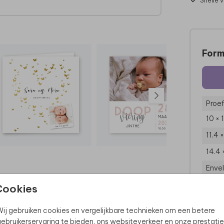
Snelle 
Form
Proef
10 × 
11.4 
14.4 
Enve
Cookies
ij gebruiken cookies en vergelijkbare technieken om een betere
ebruikerservaring te bieden, ons websiteverkeer en onze prestatie