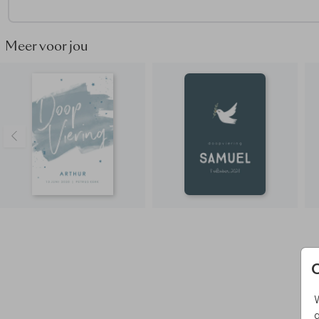
Meer voor jou
W
g