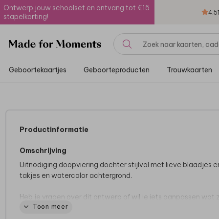
Ontwerp jouw schoolset en ontvang tot €15
4.5
stapelkorting!
Geboortekaartjes
Geboorteproducten
Trouwkaarten
Productinformatie
Omschrijving
Uitnodiging doopviering dochter stijlvol met lieve blaadjes e
takjes en watercolor achtergrond.
Heb je vragen over dit ontwerp of wil je iets aanpassen wat z
Toon meer
niet lukt in de editor? Neem dan gerust
contact
met ons op.
zijn er voor je om je te helpen.