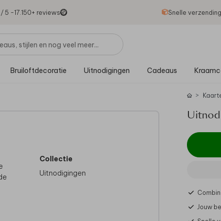
1
/ 5 -
17.150
+ reviews
Snelle verzendin
Bruiloftdecoratie
Uitnodigingen
Cadeaus
Kraamc
Kaart
Uitnodi
Collectie
e
Uitnodigingen
 de
Combine
Jouw be
elf
 Wij