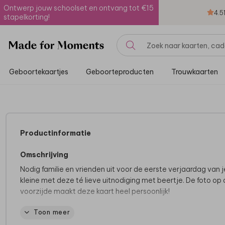
Ontwerp jouw schoolset en ontvang tot €15
4.5
stapelkorting!
Geboortekaartjes
Geboorteproducten
Trouwkaarten
Productinformatie
Omschrijving
Nodig familie en vrienden uit voor de eerste verjaardag van j
kleine met deze té lieve uitnodiging met beertje. De foto op
voorzijde maakt deze kaart heel persoonlijk!
Toon meer
Heb je vragen over dit ontwerp of wil je iets aanpassen wat z
niet lukt in de editor? Neem dan gerust
contact
met ons op.