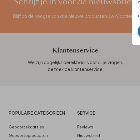
Schrijf je in voor de nieuwsbrief
w
J
Blijf op de hoogte van alle nieuwe producten, (win)acties 
Klantenservice
We zijn dagelijks bereikbaar voor al je vragen,
bezoek de
klantenservice
.
POPULAIRE CATEGORIEËN
SERVICE
Geboortekaartjes
Reviews
Geboorteproducten
Nieuwsbrief