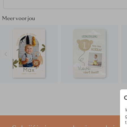
zijn er voor je om je te helpen.
Meer voor jou
W
g
t