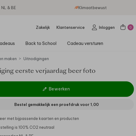
g NL & BE
Klimaatbewust
Zakelijk
Klantenservice
Inloggen
0
adeaus
Back to School
Cadeau versturen
en maken
Uitnodigingen
ging eerste verjaardag beer foto
Bewerken
Bestel gemakkelijk een proefdruk voor
1,00
er met bijpassende kaarten en producten
stelling is 100% CO2 neutraal