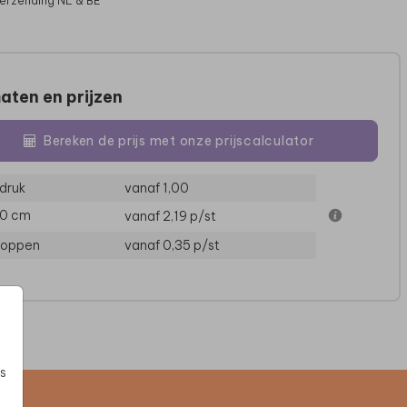
verzending NL & BE
aten en prijzen
Bereken de prijs met onze prijscalculator
druk
vanaf 1,00
10 cm
vanaf 2,19
p/st
loppen
vanaf 0,35
p/st
s