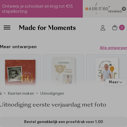
/
Ontwerp je schoolset en krijg tot €15
+
4.51
5
17.150
stapelkorting
reviews
-
0
Meer ontwerpen
Alle ontwerpe
Meer
Kaarten maken
Uitnodigingen
Uitnodiging eerste verjaardag met foto
Bestel gemakkelijk een proefdruk voor
1,00