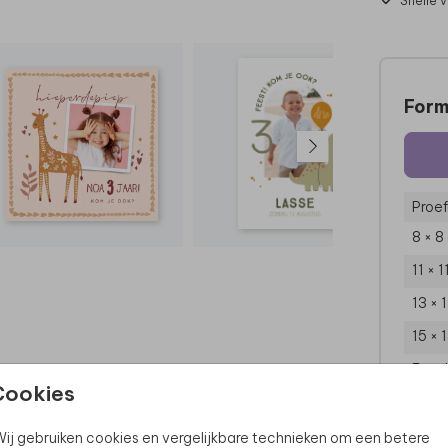
Snelle 
Form
Proef
8 × 8
11 × 
13 × 
15 × 
Enve
Cookies
ij gebruiken cookies en vergelijkbare technieken om een betere