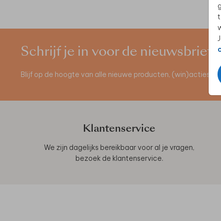
g
t
w
J
Schrijf je in voor de nieuwsbrief
Blijf op de hoogte van alle nieuwe producten, (win)acties 
Klantenservice
We zijn dagelijks bereikbaar voor al je vragen,
bezoek de
klantenservice
.