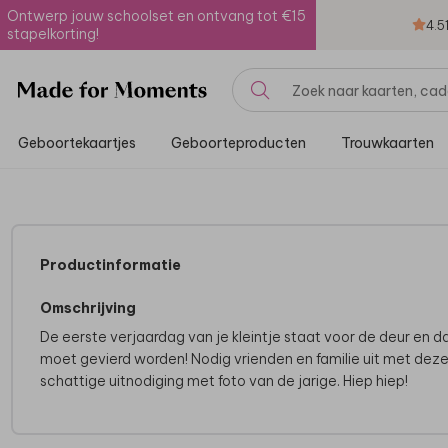
Ontwerp jouw schoolset en ontvang tot €15
4.5
stapelkorting!
Geboortekaartjes
Geboorteproducten
Trouwkaarten
Productinformatie
Omschrijving
De eerste verjaardag van je kleintje staat voor de deur en d
moet gevierd worden! Nodig vrienden en familie uit met dez
schattige uitnodiging met foto van de jarige. Hiep hiep!