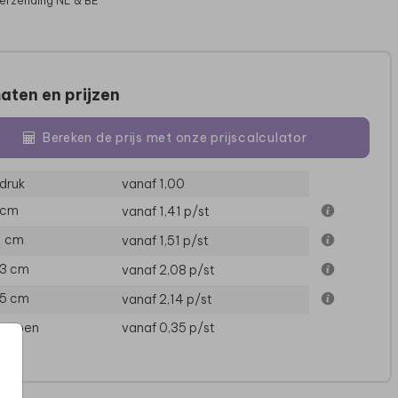
verzending NL & BE
aten en prijzen
Bereken de prijs met onze prijscalculator
druk
vanaf 1,00
 cm
vanaf 1,41
p/st
11 cm
vanaf 1,51
p/st
13 cm
vanaf 2,08
p/st
15 cm
vanaf 2,14
p/st
loppen
vanaf 0,35
p/st