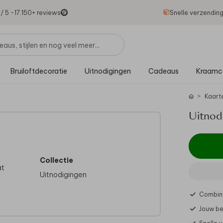
1
/ 5 -
17.150
+ reviews
Snelle verzendin
Bruiloftdecoratie
Uitnodigingen
Cadeaus
Kraamc
Kaart
Uitnodi
Collectie
at
Uitnodigingen
e
Combine
Jouw be