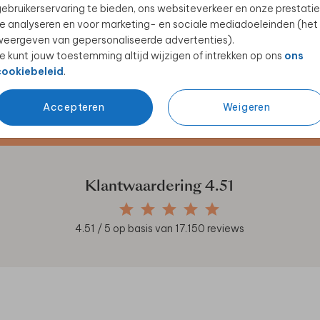
ebruikerservaring te bieden, ons websiteverkeer en onze prestatie
e analyseren en voor marketing- en sociale mediadoeleinden (het
eergeven van gepersonaliseerde advertenties).
e kunt jouw toestemming altijd wijzigen of intrekken op ons
ons
cookiebeleid
.
Accepteren
Weigeren
en unieke samenwerkingen!
Klantwaardering
4.51
4.51
/ 5 op basis van
17.150
reviews