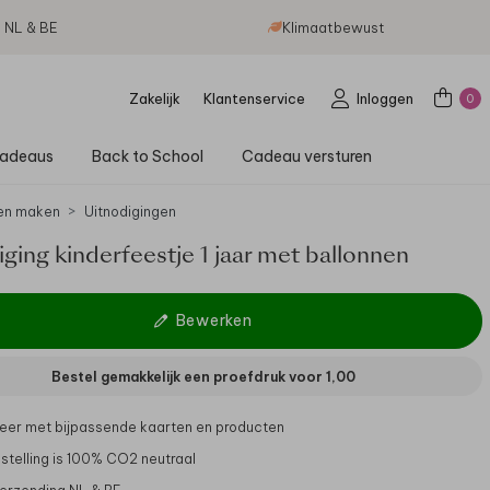
g NL & BE
Klimaatbewust
Zakelijk
Klantenservice
Inloggen
0
adeaus
Back to School
Cadeau versturen
en maken
Uitnodigingen
ging kinderfeestje 1 jaar met ballonnen
Bewerken
Bestel gemakkelijk een proefdruk voor
1,00
er met bijpassende kaarten en producten
stelling is 100% CO2 neutraal