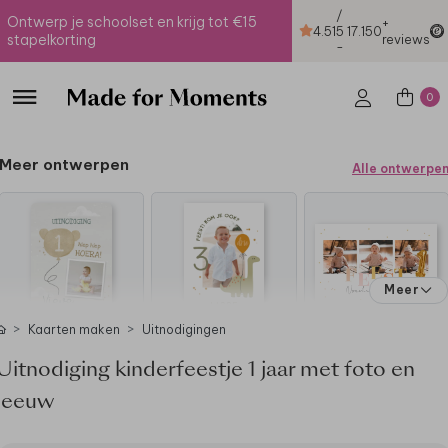
/
Ontwerp je schoolset en krijg tot €15
+
4.51
5
17.150
stapelkorting
reviews
-
0
Meer ontwerpen
Alle ontwerpe
Meer
Kaarten maken
Uitnodigingen
Uitnodiging kinderfeestje 1 jaar met foto en
leeuw