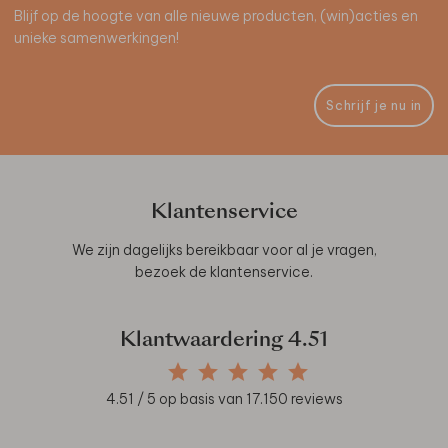
Blijf op de hoogte van alle nieuwe producten, (win)acties en
unieke samenwerkingen!
Schrijf je nu in
Klantenservice
We zijn dagelijks bereikbaar voor al je vragen,
bezoek de
klantenservice
.
Klantwaardering
4.51
4.51
/ 5 op basis van
17.150
reviews