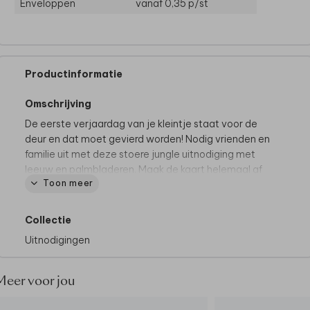
Enveloppen
vanaf 0,35
p/st
Productinformatie
Omschrijving
De eerste verjaardag van je kleintje staat voor de
deur en dat moet gevierd worden! Nodig vrienden en
familie uit met deze stoere jungle uitnodiging met
leeuw en palmbladeren. Maak de kaart helemaal af
Toon meer
met een foto van de jarige. Hiep hiep!
Collectie
Uitnodigingen
Meer voor jou