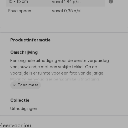
15 × 15 cm
vanaf 1,84
p/st
Enveloppen
vanaf 0,35
p/st
Productinformatie
Omschrijving
Een originele uitnodiging voor de eerste verjaardag
van jouw kindje met een vrolijke tekkel. Op de
voorzijde is er ruimte voor een foto van de jarige.
Maak zo eenvoudig je persoonlijke uitnodiging.
Toon meer
Heb je vragen over dit ontwerp of wil je iets
aanpassen wat zelf niet lukt in de editor? Neem dan
Collectie
gerust
contact
met ons op. Wij zijn er voor je om je
Uitnodigingen
te helpen.
Meer voor jou