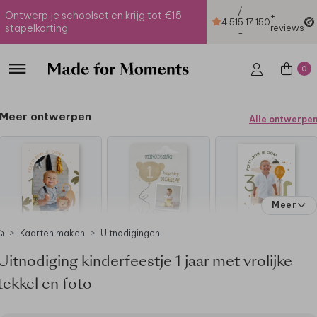
/
Ontwerp je schoolset en krijg tot €15
+
4.51
5
17.150
stapelkorting
reviews
-
0
Meer ontwerpen
Alle ontwerpe
Meer
Kaarten maken
Uitnodigingen
Uitnodiging kinderfeestje 1 jaar met vrolijke
tekkel en foto