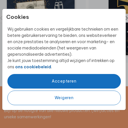
Cookies
Wij gebruiken cookies en vergelijkbare technieken om een
betere gebruikerservaring te bieden, ons websiteverkeer
en onze prestaties te analyseren en voor marketing- en
sociale mediadoeleinden (het weergeven van
gepersonaliseerde advertenties).
Je kunt jouw toestemming altijd wijzigen of intrekken op
ons
ons cookiebeleid
.
Accepteren
Weigeren
Schrijf je in voor de nieuwsbrief
Blijf op de hoogte van alle nieuwe producten, (win)acties en
unieke samenwerkingen!