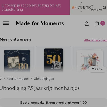
/
Ontwerp je schoolset en krijg tot €15
+
4.51
5
17.150
stapelkorting
reviews
-
0
Meer ontwerpen
Alle ontwerpe
Meer
Kaarten maken
Uitnodigingen
Uitnodiging 75 jaar krijt met hartjes
Bestel gemakkelijk een proefdruk voor
1,00