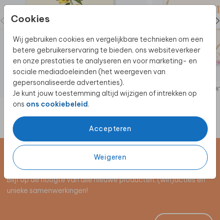
Cookies
Wij gebruiken cookies en vergelijkbare technieken om een
betere gebruikerservaring te bieden, ons websiteverkeer
en onze prestaties te analyseren en voor marketing- en
sociale mediadoeleinden (het weergeven van
gepersonaliseerde advertenties).
UITNODIGING
UI
Je kunt jouw toestemming altijd wijzigen of intrekken op
ons
ons cookiebeleid
.
Accepteren
Weigeren
Schrijf je in voor de nieuwsbrief
Blijf op de hoogte van alle nieuwe producten, (win)acties en
unieke samenwerkingen!