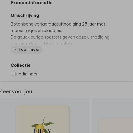
Productinformatie
Omschrijving
Botanische verjaardagsuitnodiging 25 jaar met
mooie takjes en blaadjes.
De goudkleurige spetters geven deze uitnodiging
een extra feestelijke uitstraling.
Toon meer
Bij Made for Moments gaan we altijd verder om jullie
moment speciaal te maken. Wil je iets aanpassen en
Collectie
staat deze optie er niet tussen? Neem dan
contact
Uitnodigingen
met ons op, we helpen graag.
Meer voor jou