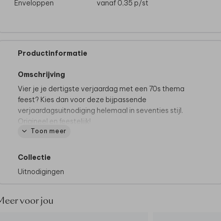
Enveloppen
vanaf 0,35
p/st
Productinformatie
Omschrijving
Vier je je dertigste verjaardag met een 70s thema
feest? Kies dan voor deze bijpassende
verjaardagsuitnodiging helemaal in seventies stijl.
Origineel en feestelijk!
Toon meer
Wil je de uitnodiging met een ander geboortejaar
bestellen? Neem dan
contact
met ons op, we
Collectie
helpen graag.
Uitnodigingen
Meer voor jou