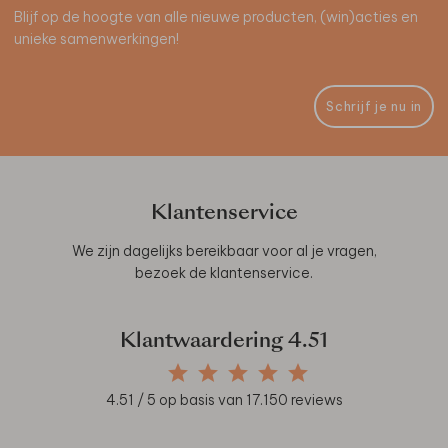
Blijf op de hoogte van alle nieuwe producten, (win)acties en
unieke samenwerkingen!
Schrijf je nu in
Klantenservice
We zijn dagelijks bereikbaar voor al je vragen,
bezoek de
klantenservice
.
Klantwaardering
4.51
4.51
/ 5 op basis van
17.150
reviews