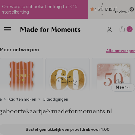
/
Ontwerp je schoolset en krijg tot €15
+
4.51
5
17.150
stapelkorting
reviews
-
0
Meer ontwerpen
Alle ontwerpe
Meer
Kaarten maken
Uitnodigingen
geboortekaartje@madeformoments.nl
Bestel gemakkelijk een proefdruk voor
1,00