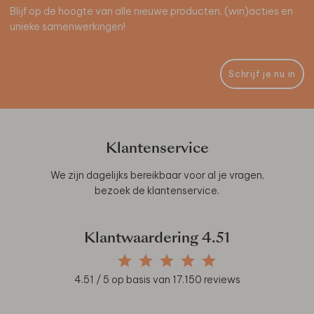
Blijf op de hoogte van alle nieuwe producten, (win)acties en
unieke samenwerkingen!
Schrijf je nu in
Klantenservice
We zijn dagelijks bereikbaar voor al je vragen,
bezoek de
klantenservice
.
Klantwaardering
4.51
4.51
/ 5 op basis van
17.150
reviews