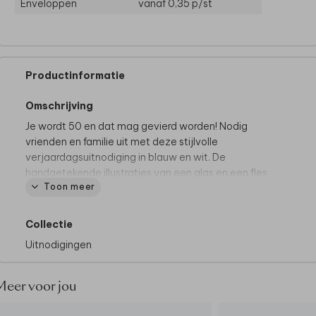
Enveloppen
vanaf 0,35
p/st
Productinformatie
Omschrijving
Je wordt 50 en dat mag gevierd worden! Nodig
vrienden en familie uit met deze stijlvolle
verjaardagsuitnodiging in blauw en wit. De
handgetekende illustraties van een glas en een fles
Toon meer
geven de kaart een speelse, feestelijke uitstraling.
Collectie
Uitnodigingen
Meer voor jou