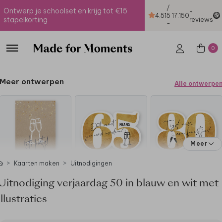
/
Ontwerp je schoolset en krijg tot €15
+
4.51
5
17.150
stapelkorting
reviews
-
0
Meer ontwerpen
Alle ontwerpe
Meer
Kaarten maken
Uitnodigingen
Uitnodiging verjaardag 50 in blauw en wit met
illustraties