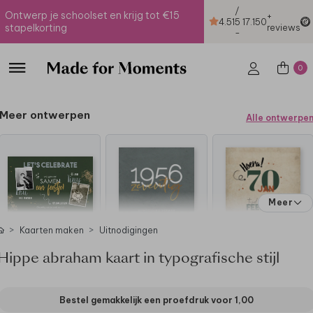
/
Ontwerp je schoolset en krijg tot €15
+
4.51
5
17.150
stapelkorting
reviews
-
0
Meer ontwerpen
Alle ontwerpe
Meer
Kaarten maken
Uitnodigingen
Hippe abraham kaart in typografische stijl
Bestel gemakkelijk een proefdruk voor
1,00