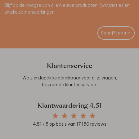
Blijf op de hoogte van alle nieuwe producten, (win)acties en
unieke samenwerkingen!
Schrijf je nu in
Klantenservice
We zijn dagelijks bereikbaar voor al je vragen,
bezoek de
klantenservice
.
Klantwaardering
4.51
4.51
/ 5 op basis van
17.150
reviews