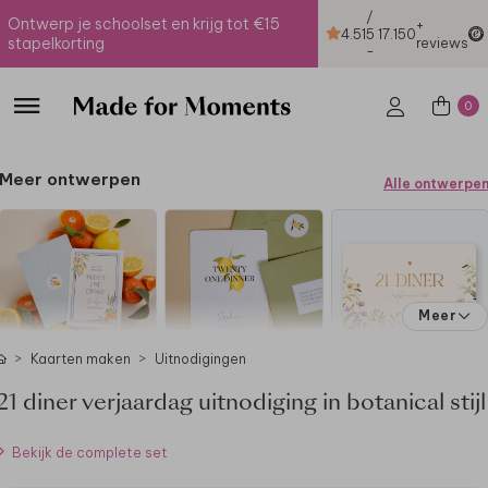
/
Ontwerp je schoolset en krijg tot €15
+
4.51
5
17.150
stapelkorting
reviews
-
0
Meer ontwerpen
Alle ontwerpe
Meer
Kaarten maken
Uitnodigingen
21 diner verjaardag uitnodiging in botanical stijl
Bekijk de complete set