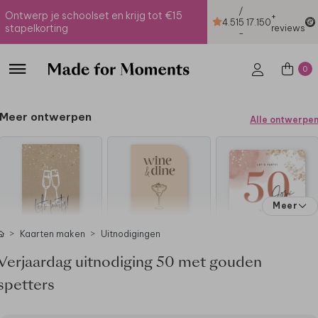
/
Ontwerp je schoolset en krijg tot €15
+
4.51
5
17.150
stapelkorting
reviews
-
0
Meer ontwerpen
Alle ontwerpe
Meer
Kaarten maken
Uitnodigingen
Verjaardag uitnodiging 50 met gouden
spetters