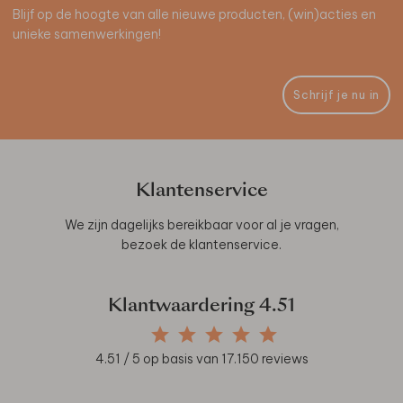
Blijf op de hoogte van alle nieuwe producten, (win)acties en
unieke samenwerkingen!
Schrijf je nu in
Klantenservice
We zijn dagelijks bereikbaar voor al je vragen,
bezoek de
klantenservice
.
Klantwaardering
4.51
4.51
/ 5 op basis van
17.150
reviews