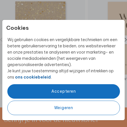
Cookies
Wij gebruiken cookies en vergelijkbare technieken om een
betere gebruikerservaring te bieden, ons websiteverkeer
en onze prestaties te analyseren en voor marketing- en
sociale mediadoeleinden (het weergeven van
gepersonaliseerde advertenties).
Je kunt jouw toestemming altijd wijzigen of intrekken op
ons
ons cookiebeleid
.
UI
Accepteren
Weigeren
Schrijf je in voor de nieuwsbrief