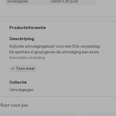
Enveloppen
vanaf 0,35
p/st
Productinformatie
Omschrijving
Stijlvolle uitnodigingskaart voor een 50e verjaardag.
De spetters in goud geven de uitnodiging een extra
feestelijke uitstraling.
Toon meer
Heb je vragen over dit ontwerp of wil je iets
aanpassen wat zelf niet lukt in de editor? Neem dan
gerust
contact
met ons op. Wij zijn er voor je om je
Collectie
te helpen.
Uitnodigingen
Meer voor jou