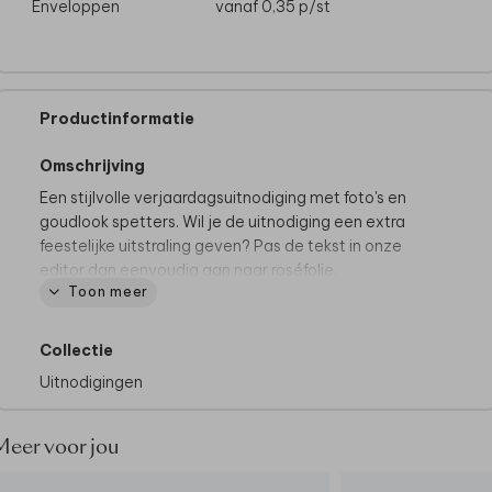
Enveloppen
vanaf 0,35
p/st
Productinformatie
Omschrijving
Een stijlvolle verjaardagsuitnodiging met foto's en
goudlook spetters. Wil je de uitnodiging een extra
feestelijke uitstraling geven? Pas de tekst in onze
editor dan eenvoudig aan naar roséfolie.
Toon meer
Tip van onze makers:
• Maak de uitnodiging compleet met een metallic
Collectie
blush envelop.
Uitnodigingen
Meer voor jou