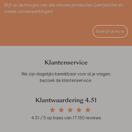
Blijf op de hoogte van alle nieuwe producten, (win)acties en
unieke samenwerkingen!
Schrijf je nu in
Klantenservice
We zijn dagelijks bereikbaar voor al je vragen,
bezoek de
klantenservice
.
Klantwaardering
4.51
4.51
/ 5 op basis van
17.150
reviews