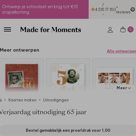
/
Ontwerp je schoolset en krijg tot €15
+
4.51
5
17.150
stapelkorting
reviews
-
0
Meer ontwerpen
Alle ontwerpe
Meer
Kaarten maken
Uitnodigingen
Verjaardag uitnodiging 65 jaar
Bestel gemakkelijk een proefdruk voor
1,00