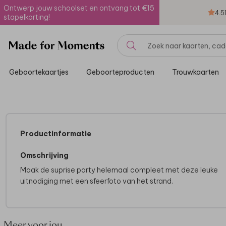
Ontwerp jouw schoolset en ontvang tot €15
4.5
stapelkorting!
Geboortekaartjes
Geboorteproducten
Trouwkaarten
Productinformatie
Omschrijving
Maak de suprise party helemaal compleet met deze leuke
uitnodiging met een sfeerfoto van het strand.
Meer voor jou