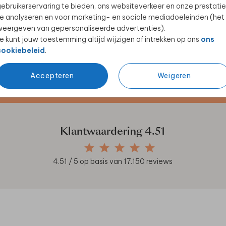
ebruikerservaring te bieden, ons websiteverkeer en onze prestatie
e analyseren en voor marketing- en sociale mediadoeleinden (het
eergeven van gepersonaliseerde advertenties).
e kunt jouw toestemming altijd wijzigen of intrekken op ons
ons
cookiebeleid
.
Accepteren
Weigeren
en unieke samenwerkingen!
Klantwaardering
4.51
4.51
/ 5 op basis van
17.150
reviews