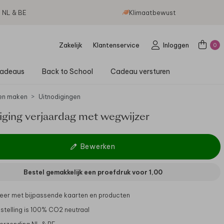
g NL & BE
Klimaatbewust
Zakelijk
Klantenservice
Inloggen
0
adeaus
Back to School
Cadeau versturen
en maken
Uitnodigingen
iging verjaardag met wegwijzer
Bewerken
Bestel gemakkelijk een proefdruk voor
1,00
er met bijpassende kaarten en producten
stelling is 100% CO2 neutraal