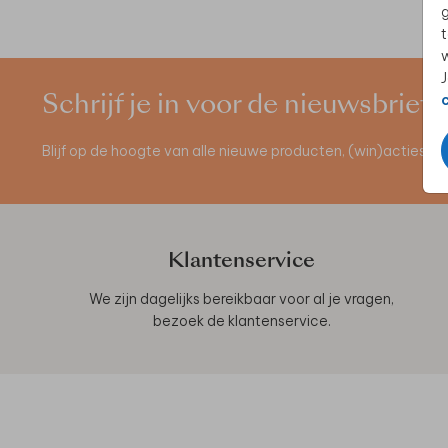
g
t
w
J
Schrijf je in voor de nieuwsbrief
Blijf op de hoogte van alle nieuwe producten, (win)acties 
Klantenservice
We zijn dagelijks bereikbaar voor al je vragen,
bezoek de
klantenservice
.