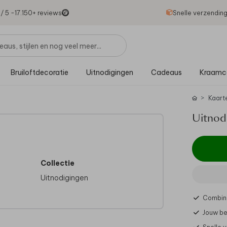
1
/ 5 -
17.150
+ reviews
Snelle verzendin
Bruiloftdecoratie
Uitnodigingen
Cadeaus
Kraamc
Kaart
Uitnod
Collectie
Uitnodigingen
Combine
Jouw be