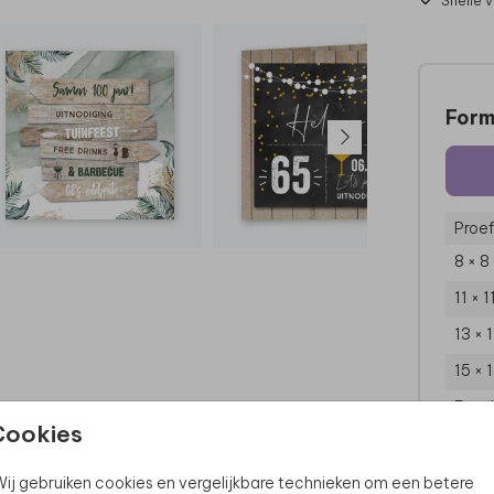
Snelle 
Form
Proef
8 × 8
11 × 
13 × 
15 × 
Enve
Cookies
ij gebruiken cookies en vergelijkbare technieken om een betere