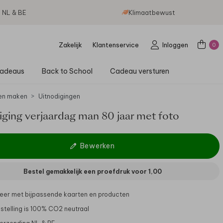
g NL & BE
Klimaatbewust
Zakelijk
Klantenservice
Inloggen
0
adeaus
Back to School
Cadeau versturen
en maken
Uitnodigingen
iging verjaardag man 80 jaar met foto
Bewerken
Bestel gemakkelijk een proefdruk voor
1,00
er met bijpassende kaarten en producten
stelling is 100% CO2 neutraal