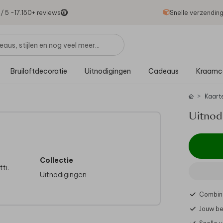
1
/ 5 -
17.150
+ reviews
Snelle verzendin
Bruiloftdecoratie
Uitnodigingen
Cadeaus
Kraamc
Kaart
Uitnod
Collectie
ti.
Uitnodigingen
Combine
Jouw be