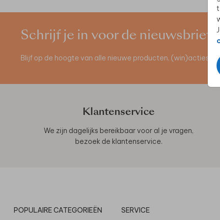
t
w
J
Schrijf je in voor de nieuwsbrief
Blijf op de hoogte van alle nieuwe producten, (win)acties 
Klantenservice
We zijn dagelijks bereikbaar voor al je vragen,
bezoek de
klantenservice
.
POPULAIRE CATEGORIEËN
SERVICE