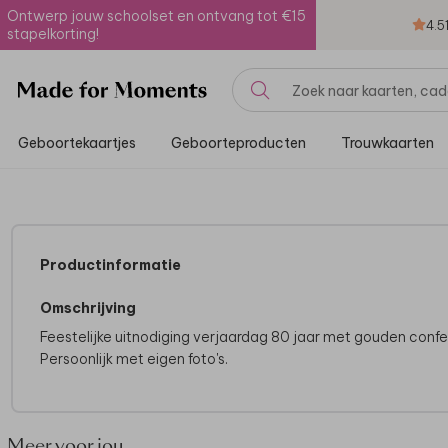
Ontwerp jouw schoolset en ontvang tot €15
4.5
stapelkorting!
Geboortekaartjes
Geboorteproducten
Trouwkaarten
Productinformatie
Omschrijving
Feestelijke uitnodiging verjaardag 80 jaar met gouden confet
Persoonlijk met eigen foto's.
Meer voor jou