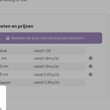
verzending NL & BE
aten en prijzen
Bereken de prijs met onze prijscalculator
druk
vanaf 1,00
UITNODIGING
11 cm
vanaf 1,84
p/st
13 cm
vanaf 1,94
p/st
15 cm
vanaf 2,05
p/st
loppen
vanaf 0,35
p/st
s