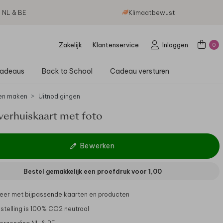
g NL & BE
Klimaatbewust
Zakelijk
Klantenservice
Inloggen
0
adeaus
Back to School
Cadeau versturen
en maken
Uitnodigingen
verhuiskaart met foto
Bewerken
Bestel gemakkelijk een proefdruk voor
1,00
er met bijpassende kaarten en producten
stelling is 100% CO2 neutraal