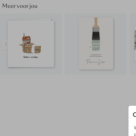
Meer voor jou
W
g