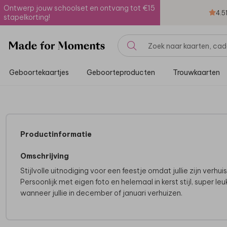
Ontwerp jouw schoolset en ontvang tot €15
4.5
stapelkorting!
Geboortekaartjes
Geboorteproducten
Trouwkaarten
Productinformatie
Omschrijving
Stijlvolle uitnodiging voor een feestje omdat jullie zijn verhuis
Persoonlijk met eigen foto en helemaal in kerst stijl, super leu
wanneer jullie in december of januari verhuizen.