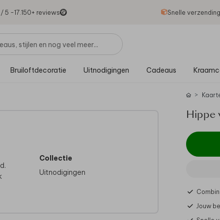
1
/ 5 -
17.150
+ reviews
Snelle verzendin
Bruiloftdecoratie
Uitnodigingen
Cadeaus
Kraamc
Kaart
Hippe 
Collectie
d.
Uitnodigingen
k
Combine
Jouw be