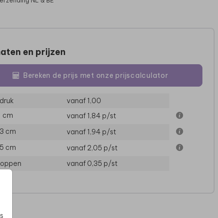
verzending NL & BE
aten en prijzen
Bereken de prijs met onze prijscalculator
druk
vanaf 1,00
11 cm
vanaf 1,84
p/st
13 cm
vanaf 1,94
p/st
15 cm
vanaf 2,05
p/st
loppen
vanaf 0,35
p/st
s