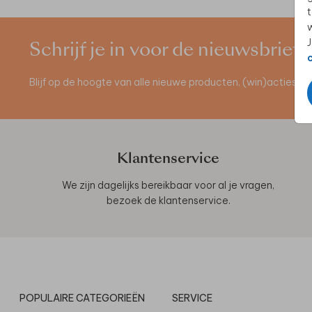
t
w
J
Schrijf je in voor de nieuwsbrief
Blijf op de hoogte van alle nieuwe producten, (win)acties 
Klantenservice
We zijn dagelijks bereikbaar voor al je vragen,
bezoek de
klantenservice
.
POPULAIRE CATEGORIEËN
SERVICE