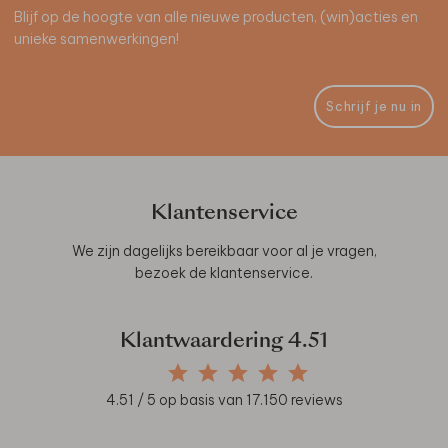
Blijf op de hoogte van alle nieuwe producten, (win)acties en
unieke samenwerkingen!
Schrijf je nu in
Klantenservice
We zijn dagelijks bereikbaar voor al je vragen,
bezoek de
klantenservice
.
Klantwaardering
4.51
4.51
/ 5 op basis van
17.150
reviews