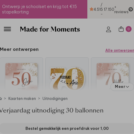
/
Ontwerp je schoolset en krijg tot €15
+
4.51
5
17.150
stapelkorting
reviews
-
0
Meer ontwerpen
Alle ontwerpe
Meer
Kaarten maken
Uitnodigingen
Verjaardag uitnodiging 30 ballonnen
Bestel gemakkelijk een proefdruk voor
1,00