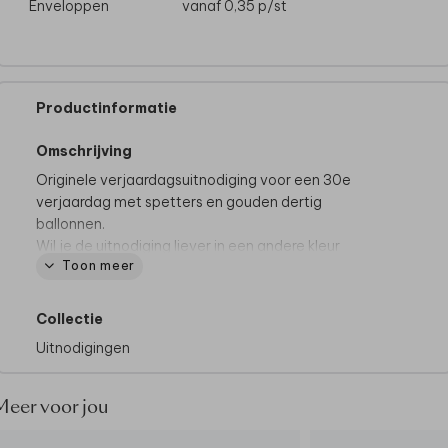
Enveloppen
vanaf 0,35
p/st
Productinformatie
Omschrijving
Originele verjaardagsuitnodiging voor een 30e
verjaardag met spetters en gouden dertig
ballonnen.
Wil je de uitnodiging liever in een andere kleur
Toon meer
bestellen? Pas dit dan eenvoudig aan in onze editor.
Collectie
Uitnodigingen
Meer voor jou