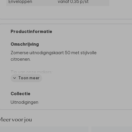
Enveloppen
vanaf 0,35
p/st
Productinformatie
Omschrijving
Zomerse uitnodigingskaart 50 met stijlvolle
citroenen.
Tip van onze makers:
Toon meer
• Maak altijd een proefdruk.
• Het papier linnen past mooi bij dit ontwerp.
• Een olijfgroene envelop maakt de uitnodiging
Collectie
compleet.
Uitnodigingen
Meer voor jou