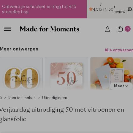
/
Ontwerp je schoolset en krijg tot €15
+
4.51
5
17.150
stapelkorting
reviews
-
0
Meer ontwerpen
Alle ontwerpe
Meer
Kaarten maken
Uitnodigingen
Verjaardag uitnodiging 50 met citroenen en
glansfolie