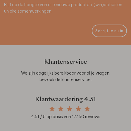
Blijf op de hoogte van alle nieuwe producten, (win)acties en
unieke samenwerkingen!
Schrijf je nu in
Klantenservice
We zijn dagelijks bereikbaar voor al je vragen,
bezoek de
klantenservice
.
Klantwaardering
4.51
4.51
/ 5 op basis van
17.150
reviews