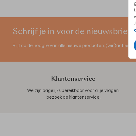
g
t
w
J
Schrijf je in voor de nieuwsbrief
Blijf op de hoogte van alle nieuwe producten, (win)acties 
Klantenservice
We zijn dagelijks bereikbaar voor al je vragen,
bezoek de
klantenservice
.