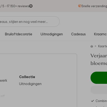
1
/ 5 -
17.150
+ reviews
Snelle verzendin
Bruiloftdecoratie
Uitnodigingen
Cadeaus
Kraamc
Kaart
Verjaar
bloeme
Collectie
ewerk
Uitnodigingen
elf
Combine
 Wij