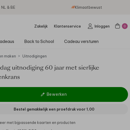
g NL & BE
Klimaatbewust
Zakelijk
Klantenservice
Inloggen
0
adeaus
Back to School
Cadeau versturen
en maken
Uitnodigingen
dag uitnodiging 60 jaar met sierlijke
nkrans
Bewerken
Bestel gemakkelijk een proefdruk voor
1,00
er met bijpassende kaarten en producten