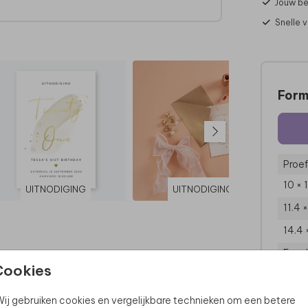
Jouw be
Snelle 
Form
Proef
10 × 
UITNODIGING
UITNODIGING
11.4 
14.4 
Enve
Cookies
ij gebruiken cookies en vergelijkbare technieken om een betere