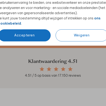
ebruikerservaring te bieden, ons websiteverkeer en onze prestatie
e analyseren en voor marketing- en sociale mediadoeleinden (het
eergeven van gepersonaliseerde advertenties).
e kunt jouw toestemming altijd wijzigen of intrekken op ons
ons
cookiebeleid
.
Accepteren
Weigeren
en unieke samenwerkingen!
Klantwaardering
4.51
4.51
/ 5 op basis van
17.150
reviews