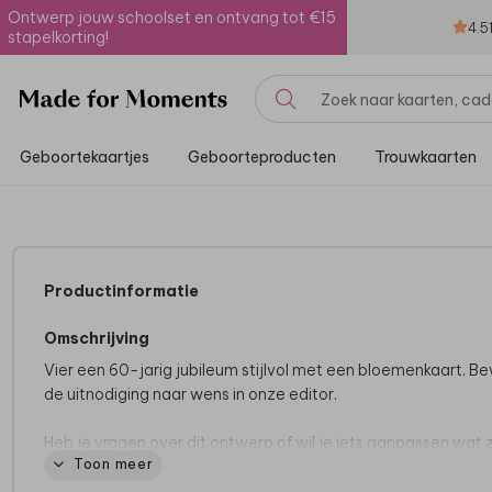
Ontwerp jouw schoolset en ontvang tot €15
4.5
stapelkorting!
Geboortekaartjes
Geboorteproducten
Trouwkaarten
Productinformatie
Omschrijving
Vier een 60-jarig jubileum stijlvol met een bloemenkaart. B
de uitnodiging naar wens in onze editor.
Heb je vragen over dit ontwerp of wil je iets aanpassen wat z
Toon meer
niet lukt in de editor? Neem dan gerust
contact
met ons op.
zijn er voor je om je te helpen.