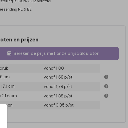
stelling is 100% CO2 neutraal
verzending NL & BE
aten en prijzen
Bereken de prijs met onze prijscalculator
druk
vanaf 1,00
15 cm
vanaf 1,68
p/st
× 17.1 cm
vanaf 1,78
p/st
× 21.6 cm
vanaf 1,88
p/st
loppen
vanaf 0,35
p/st