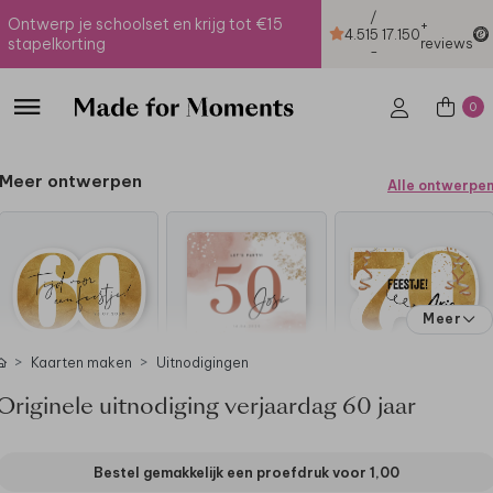
/
Ontwerp je schoolset en krijg tot €15
+
4.51
5
17.150
stapelkorting
reviews
-
0
Meer ontwerpen
Alle ontwerpe
Meer
Kaarten maken
Uitnodigingen
Originele uitnodiging verjaardag 60 jaar
Bestel gemakkelijk een proefdruk voor
1,00