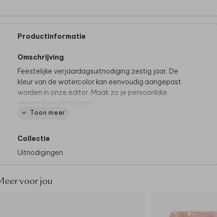
Productinformatie
Omschrijving
Feestelijke verjaardagsuitnodiging zestig jaar. De
kleur van de watercolor kan eenvoudig aangepast
worden in onze editor. Maak zo je persoonlijke
verjaardagsuitnodiging.
Toon meer
Heb je vragen over dit ontwerp of wil je iets
aanpassen wat zelf niet lukt in de editor? Neem dan
Collectie
gerust
contact
met ons op. Wij zijn er voor je om je
Uitnodigingen
te helpen.
Meer voor jou