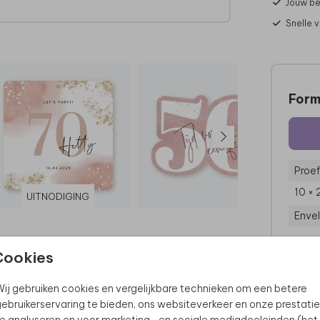
Jouw be
Snelle 
Form
Proef
10 × 
UITNODIGING
Enve
Cookies
ij gebruiken cookies en vergelijkbare technieken om een betere
ebruikerservaring te bieden, ons websiteverkeer en onze prestatie