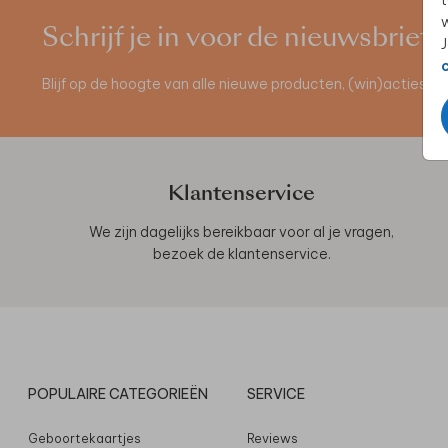
t
w
Schrijf je in voor de nieuwsbrief
J
Blijf op de hoogte van alle nieuwe producten, (win)acties 
Klantenservice
We zijn dagelijks bereikbaar voor al je vragen,
bezoek de
klantenservice
.
POPULAIRE CATEGORIEËN
SERVICE
Geboortekaartjes
Reviews