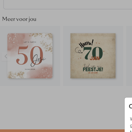
Meer voor jou
W
g