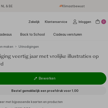
g NL & BE
Klimaatbewust
Zakelijk
Klantenservice
Inloggen
0
adeaus
Back to School
Cadeau versturen
en maken
Uitnodigingen
ging veertig jaar met vrolijke illustraties op
rd
Bewerken
Bestel gemakkelijk een proefdruk voor
1,00
er met bijpassende kaarten en producten