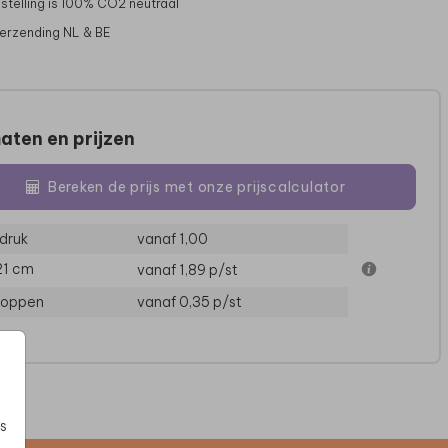
stelling is 100% CO2 neutraal
verzending NL & BE
aten en prijzen
Bereken de prijs met onze prijscalculator
druk
vanaf 1,00
21 cm
vanaf 1,89
p/st
loppen
vanaf 0,35
p/st
s