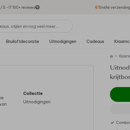
1
/ 5 -
17.150
+ reviews
Snelle verzendin
Bruiloftdecoratie
Uitnodigingen
Cadeaus
Kraamc
Kaart
Uitnodi
krijtbo
Collectie
ke
Uitnodigingen
 van
e
Combine