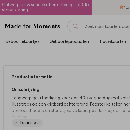
Ontwerp jouw schoolset en ontvang tot €15
4.5
stapelkorting!
Geboortekaartjes
Geboorteproducten
Trouwkaarten
Productinformatie
Omschrijving
Langwerpige uitnodiging voor een 40e verjaardag met vrolij
illustraties op een krijtbord achtergrond. Feestelijke tekening
een feesthoedje en sterretjes. De kaart past leuk bij een roz
envelop.
Toon meer