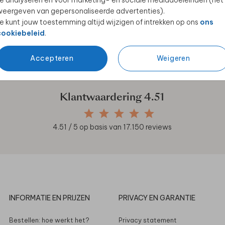
e analyseren en voor marketing- en sociale mediadoeleinden (het
eergeven van gepersonaliseerde advertenties).
e kunt jouw toestemming altijd wijzigen of intrekken op ons
ons
cookiebeleid
.
en unieke samenwerkingen!
Accepteren
Weigeren
Klantwaardering
4.51
4.51
/ 5 op basis van
17.150
reviews
INFORMATIE EN PRIJZEN
PRIVACY EN GARANTIE
Bestellen: hoe werkt het?
Privacy statement