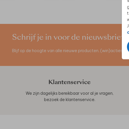
W
g
t
w
J
Schrijf je in voor de nieuwsbrief
Blijf op de hoogte van alle nieuwe producten, (win)acties 
Klantenservice
We zijn dagelijks bereikbaar voor al je vragen,
bezoek de
klantenservice
.