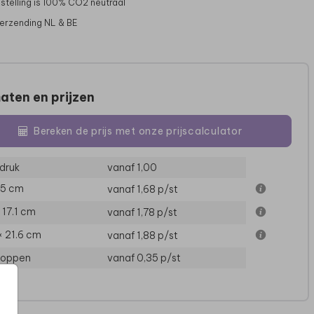
stelling is 100% CO2 neutraal
verzending NL & BE
aten en prijzen
MENUKAART
MENUKAART
Bereken de prijs met onze prijscalculator
druk
vanaf 1,00
15 cm
vanaf 1,68
p/st
× 17.1 cm
vanaf 1,78
p/st
× 21.6 cm
vanaf 1,88
p/st
loppen
vanaf 0,35
p/st
SLUITZEGEL
WELKOMSTBORD