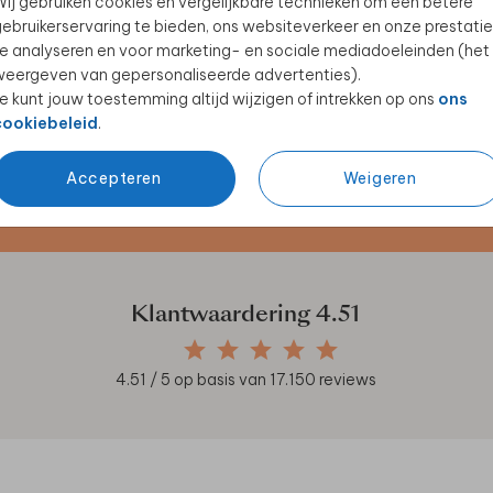
ij gebruiken cookies en vergelijkbare technieken om een betere
ebruikerservaring te bieden, ons websiteverkeer en onze prestatie
e analyseren en voor marketing- en sociale mediadoeleinden (het
eergeven van gepersonaliseerde advertenties).
e kunt jouw toestemming altijd wijzigen of intrekken op ons
ons
cookiebeleid
.
Accepteren
Weigeren
en unieke samenwerkingen!
Klantwaardering
4.51
4.51
/ 5 op basis van
17.150
reviews