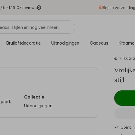
1
/ 5 -
17.150
+ reviews
Snelle verzendin
Bruiloftdecoratie
Uitnodigingen
Cadeaus
Kraamc
Kaart
Vrolijk
stijl
Collectie
 goed.
Uitnodigingen
Combine