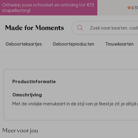
Ontwerp jouw schoolset en ontvang tot €15
4.5
stapelkorting!
Geboortekaartjes
Geboorteproducten
Trouwkaarten
Productinformatie
Omschrijving
Met de vrolijke menukaart in de stijl van je feestje zit je altijd
Meer voor jou