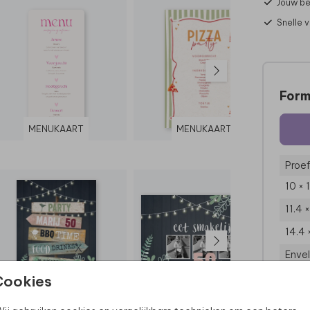
Jouw be
Snelle 
Form
MENUKAART
MENUKAART
Proef
10 × 
11.4 
14.4 
Enve
Cookies
PLACEMAT