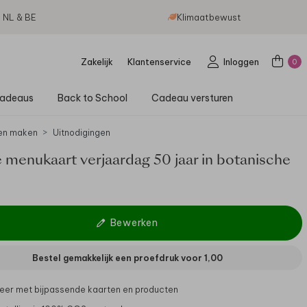
g NL & BE
Klimaatbewust
Zakelijk
Klantenservice
Inloggen
0
adeaus
Back to School
Cadeau versturen
en maken
Uitnodigingen
e menukaart verjaardag 50 jaar in botanische
Bewerken
Bestel gemakkelijk een proefdruk voor
1,00
er met bijpassende kaarten en producten