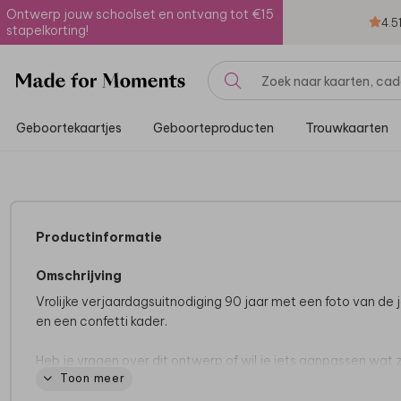
Ontwerp jouw schoolset en ontvang tot €15
4.5
stapelkorting!
Geboortekaartjes
Geboorteproducten
Trouwkaarten
Productinformatie
Omschrijving
Vrolijke verjaardagsuitnodiging 90 jaar met een foto van de 
en een confetti kader.
Heb je vragen over dit ontwerp of wil je iets aanpassen wat z
Toon meer
niet lukt in de editor? Neem dan gerust
contact
met ons op.
zijn er voor je om je te helpen.