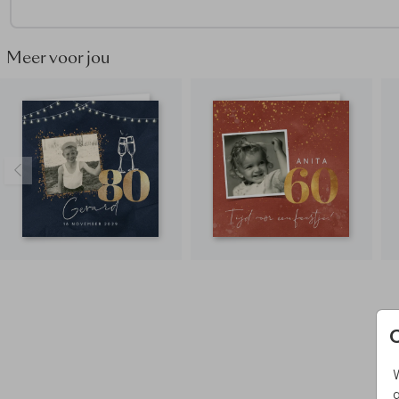
Meer voor jou
W
g