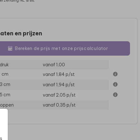
verzending NL & BE
aten en prijzen
Bereken de prijs met onze prijscalculator
druk
vanaf 1,00
11 cm
vanaf 1,84
p/st
13 cm
vanaf 1,94
p/st
15 cm
vanaf 2,05
p/st
loppen
vanaf 0,35
p/st
s