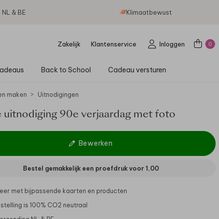
g NL & BE
Klimaatbewust
Zakelijk
Klantenservice
Inloggen
0
adeaus
Back to School
Cadeau versturen
en maken
Uitnodigingen
e uitnodiging 90e verjaardag met foto
Bewerken
Bestel gemakkelijk een proefdruk voor
1,00
er met bijpassende kaarten en producten
stelling is 100% CO2 neutraal