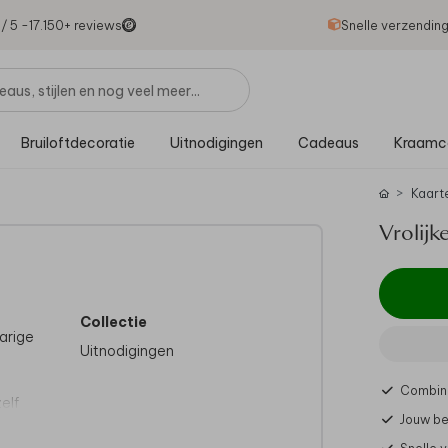
1
/ 5 -
17.150
+ reviews
Snelle verzendin
Bruiloftdecoratie
Uitnodigingen
Cadeaus
Kraamc
Kaart
Vrolijk
Collectie
jarige
Uitnodigingen
Combine
elf
Jouw be
 Wij