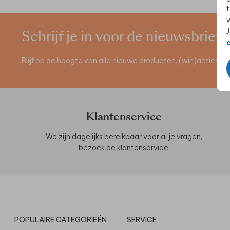
t
w
J
Schrijf je in voor de nieuwsbrief
Blijf op de hoogte van alle nieuwe producten, (win)acties 
Klantenservice
We zijn dagelijks bereikbaar voor al je vragen,
bezoek de
klantenservice
.
POPULAIRE CATEGORIEËN
SERVICE