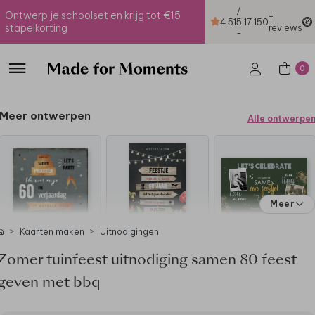
/
Ontwerp je schoolset en krijg tot €15
+
4.51
5
17.150
stapelkorting
reviews
-
0
Meer ontwerpen
Alle ontwerpe
Meer
Kaarten maken
Uitnodigingen
Zomer tuinfeest uitnodiging samen 80 feest
geven met bbq