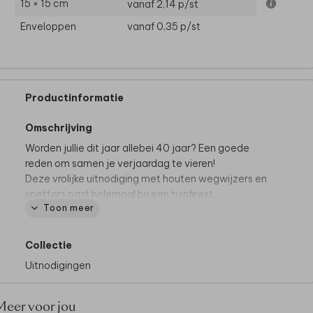
15 × 15 cm
vanaf 2,14
p/st
Enveloppen
vanaf 0,35
p/st
Productinformatie
Omschrijving
Worden jullie dit jaar allebei 40 jaar? Een goede
reden om samen je verjaardag te vieren!
Deze vrolijke uitnodiging met houten wegwijzers en
spetters past helemaal bij een tuinfeest.
Toon meer
Collectie
Uitnodigingen
Meer voor jou