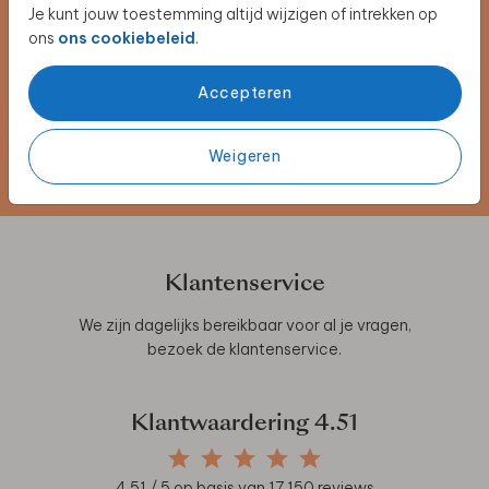
Je kunt jouw toestemming altijd wijzigen of intrekken op
Schrijf je in voor de nieuwsbrief
ons
ons cookiebeleid
.
Blijf op de hoogte van alle nieuwe producten, (win)acties en
unieke samenwerkingen!
Accepteren
Weigeren
Schrijf je nu in
Klantenservice
We zijn dagelijks bereikbaar voor al je vragen,
bezoek de
klantenservice
.
Klantwaardering
4.51
4.51
/ 5 op basis van
17.150
reviews