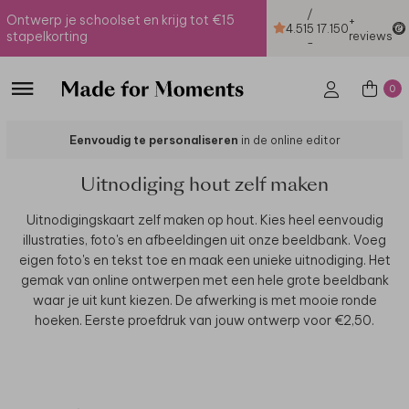
/
Ontwerp je schoolset en krijg tot €15
+
4.51
5
17.150
stapelkorting
reviews
-
0
Eenvoudig te personaliseren
in de online editor
Uitnodiging hout zelf maken
Uitnodigingskaart zelf maken op hout. Kies heel eenvoudig
illustraties, foto's en afbeeldingen uit onze beeldbank. Voeg
eigen foto's en tekst toe en maak een unieke uitnodiging. Het
gemak van online ontwerpen met een hele grote beeldbank
waar je uit kunt kiezen. De afwerking is met mooie ronde
hoeken. Eerste proefdruk van jouw ontwerp voor €2,50.