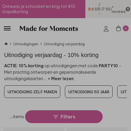
/
Ontwerp je schoolset en krijg tot €15
+
4.51
5
17.150
stapelkorting
reviews
-
0
Uitnodigingen
Uitnodiging verjaardag
Uitnodiging verjaardag - 10% korting
ACTIE: 10% korting
op uitnodigingen met code
PARTY10
-
Met prachtig ontworpen en gepersonaliseerde
uitnodigingskaarten
...
+ Meer lezen
UITNODIGING ZELF MAKEN
UITNODIGING 50 JAAR
UITN
Filters
…
items