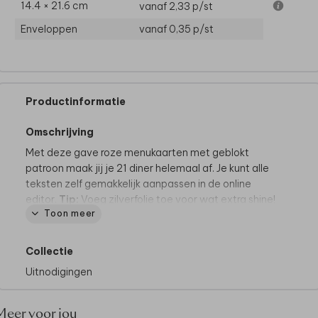
14.4 × 21.6 cm
vanaf 2,33
p/st
Enveloppen
vanaf 0,35
p/st
Productinformatie
Omschrijving
Met deze gave roze menukaarten met geblokt
patroon maak jij je 21 diner helemaal af. Je kunt alle
teksten zelf gemakkelijk aanpassen in de online
editor.
Tip:
Voeg zilverfolie toe voor wat extra shine!
Toon meer
Dit product maakt deel uit van
een complete set in
deze stijl.
Collectie
Uitnodigingen
Meer voor jou