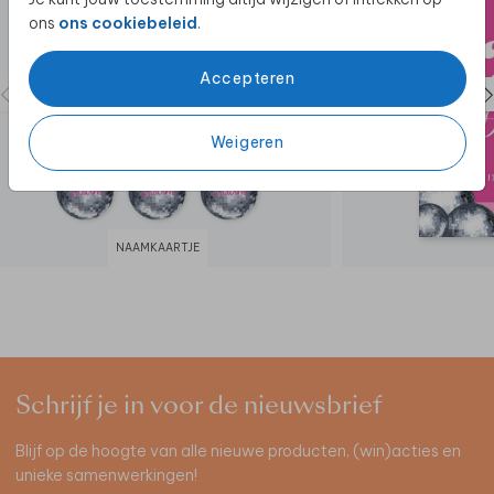
ons
ons cookiebeleid
.
Accepteren
Weigeren
NAAMKAARTJE
Schrijf je in voor de nieuwsbrief
Blijf op de hoogte van alle nieuwe producten, (win)acties en
unieke samenwerkingen!