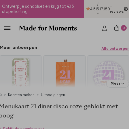
/
Ontwerp je schoolset en krijg tot €15
+
4.51
5
17.150
stapelkorting
reviews
-
0
Meer ontwerpen
Alle ontwerpe
Meer
Kaarten maken
Uitnodigingen
Menukaart 21 diner disco roze geblokt met
boog
Bekijk de complete set