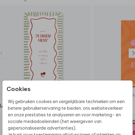
Cookies
MENUKAART
WEL
Wij gebruiken cookies en vergelijkbare technieken om een
Bekijk de complete set
betere gebruikerservaring te bieden, ons websiteverkeer
en onze prestaties te analyseren en voor marketing- en
sociale mediadoeleinden (het weergeven van
gepersonaliseerde advertenties).
Je kunt jouw toestemming altijd wijzigen of intrekken op