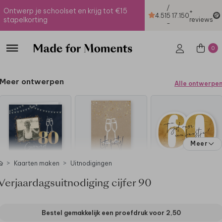
/
Ontwerp je schoolset en krijg tot €15
+
4.51
5
17.150
stapelkorting
reviews
-
0
Meer ontwerpen
Alle ontwerpe
Meer
Kaarten maken
Uitnodigingen
Verjaardagsuitnodiging cijfer 90
Bestel gemakkelijk een proefdruk voor
2,50