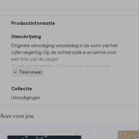
Productinformatie
Omschrijving
Originele uitnodiging verjaardag in de vorm van het
cijfer negentig. Op de achterzijde is er ruimte voor
een foto van de jarige!
Goed om te weten:
dit design bevat een kader.
Toon meer
Omdat de kaarten na het drukken op een groot vel
pas worden uitgesneden op het juiste formaat, kan
het zijn dat het kader íetsje smaller of breder uitvalt.
Collectie
Dit gaat slechts om een paar millimeter, maar we
Uitnodigingen
willen het wel graag vermelden.
Deze uitnodiging wordt op het papier coated karton
Meer voor jou
gedrukt.