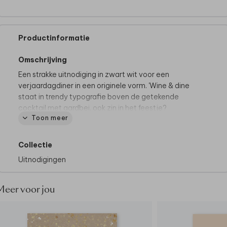
Productinformatie
Omschrijving
Een strakke uitnodiging in zwart wit voor een
verjaardagdiner in een originele vorm. 'Wine & dine
staat in trendy typografie boven de getekende
cocktail met aardbei, ook zin in het feestje?
Toon meer
Collectie
Uitnodigingen
Meer voor jou