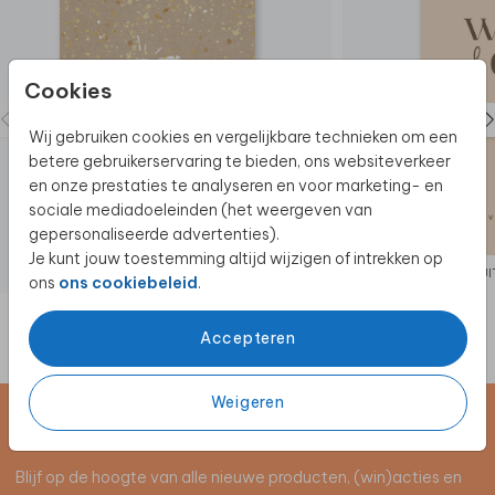
Cookies
Wij gebruiken cookies en vergelijkbare technieken om een
betere gebruikerservaring te bieden, ons websiteverkeer
en onze prestaties te analyseren en voor marketing- en
sociale mediadoeleinden (het weergeven van
gepersonaliseerde advertenties).
Je kunt jouw toestemming altijd wijzigen of intrekken op
UI
ons
ons cookiebeleid
.
Accepteren
Weigeren
Schrijf je in voor de nieuwsbrief
Blijf op de hoogte van alle nieuwe producten, (win)acties en