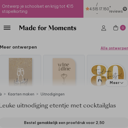
/
Ontwerp je schoolset en krijg tot €15
+
4.51
5
17.150
stapelkorting
reviews
-
0
Meer ontwerpen
Alle ontwerpe
Meer
Kaarten maken
Uitnodigingen
Leuke uitnodiging etentje met cocktailglas
Bestel gemakkelijk een proefdruk voor
2,50