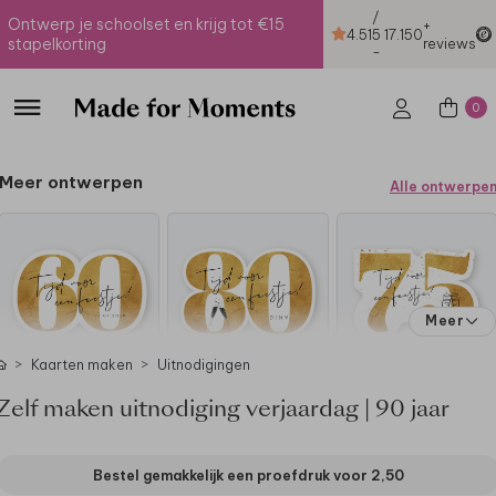
/
Ontwerp je schoolset en krijg tot €15
+
4.51
5
17.150
stapelkorting
reviews
-
0
Meer ontwerpen
Alle ontwerpe
Meer
Kaarten maken
Uitnodigingen
Zelf maken uitnodiging verjaardag | 90 jaar
Bestel gemakkelijk een proefdruk voor
2,50