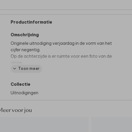
Productinformatie
Omschrijving
Originele uitnodiging verjaardag in de vorm van het
cijfer negentig.
Op de achterzijde is er ruimte voor een foto van de
jarige.
Toon meer
Deze uitnodiging wordt op het papier coated karton
gedrukt.
Collectie
Uitnodigingen
Meer voor jou