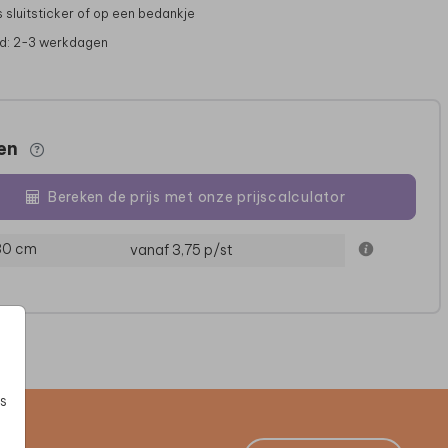
s sluitsticker of op een bedankje
jd: 2-3 werkdagen
zen
Bereken de prijs met onze prijscalculator
 30 cm
vanaf 3,75
p/st
s