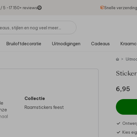
1
/ 5 -
17.150
+ reviews
Snelle verzendin
Bruiloftdecoratie
Uitnodigingen
Cadeaus
Kraamc
Uitno
Sticke
6,95
Collectie
de
Raamstickers feest
onze
maal
Ontwerp
Kies ei