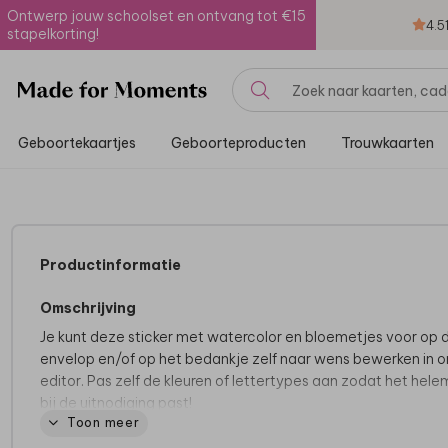
Ontwerp jouw schoolset en ontvang tot €15
4.5
stapelkorting!
Geboortekaartjes
Geboorteproducten
Trouwkaarten
Productinformatie
Omschrijving
Je kunt deze sticker met watercolor en bloemetjes voor op 
envelop en/of op het bedankje zelf naar wens bewerken in 
editor. Pas zelf de kleuren of lettertypes aan zodat het hele
bij de uitnodiging past!
Toon meer