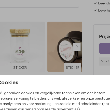
Leuk al
Leverti
Prij
21 ×
STICKER
STICKER
Cookies
ij gebruiken cookies en vergelijkbare technieken om een betere
ebruikerservaring te bieden, ons websiteverkeer en onze prestatie
e analyseren en voor marketing- en sociale mediadoeleinden (het
eergeven van gepersonaliseerde advertenties).