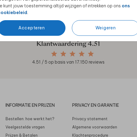
e kunt jouw toestemming altijd wijzigen of intrekken op ons
ons
en unieke samenwerkingen!
cookiebeleid
.
Accepteren
Weigeren
Klantwaardering
4.51
4.51
/ 5 op basis van
17.150
reviews
INFORMATIE EN PRIJZEN
PRIVACY EN GARANTIE
Bestellen: hoe werkt het?
Privacy statement
Veelgestelde vragen
Algemene voorwaarden
Prijzen & Betalen
Klachtenprocedure