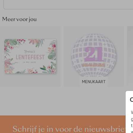
Meer voor jou
MENUKAART
W
g
t
Schrijf je in voor de nieuwsbrief
w