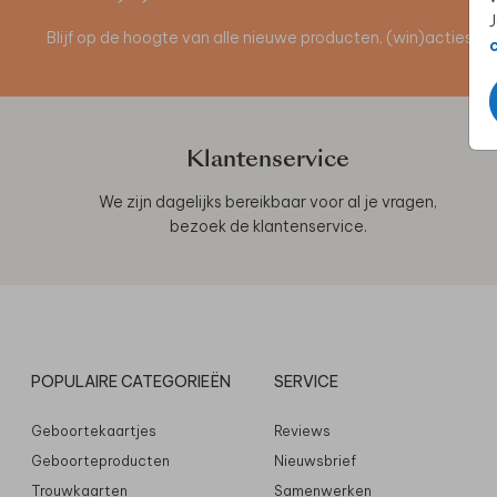
J
Blijf op de hoogte van alle nieuwe producten, (win)acties 
Klantenservice
We zijn dagelijks bereikbaar voor al je vragen,
bezoek de
klantenservice
.
POPULAIRE CATEGORIEËN
SERVICE
Geboortekaartjes
Reviews
Geboorteproducten
Nieuwsbrief
Trouwkaarten
Samenwerken