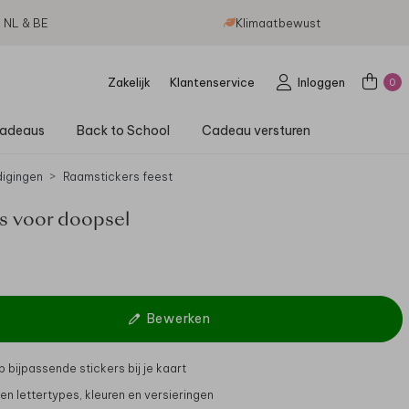
g NL & BE
Klimaatbewust
Zakelijk
Klantenservice
Inloggen
0
adeaus
Back to School
Cadeau versturen
digingen
Raamstickers feest
rs voor doopsel
Bewerken
 bijpassende stickers bij je kaart
gen lettertypes, kleuren en versieringen