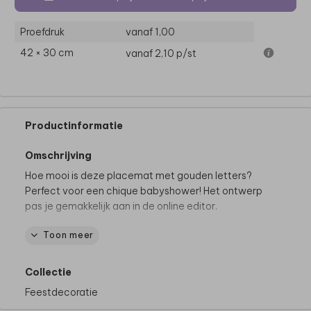
Proefdruk
vanaf 1,00
42 × 30 cm
vanaf 2,10
p/st
Productinformatie
Omschrijving
Hoe mooi is deze placemat met gouden letters?
Perfect voor een chique babyshower! Het ontwerp
pas je gemakkelijk aan in de online editor.
Toon meer
Dit product maakt deel uit van
een complete set in
deze stijl.
Collectie
Feestdecoratie