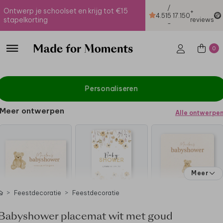
/
Ontwerp je schoolset en krijg tot €15
+
4.51
5
17.150
stapelkorting
reviews
-
0
Personaliseren
Meer ontwerpen
Alle ontwerpe
Meer
Feestdecoratie
Feestdecoratie
Babyshower placemat wit met goud