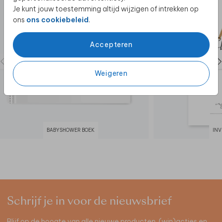
Je kunt jouw toestemming altijd wijzigen of intrekken op
ons
ons cookiebeleid
.
Accepteren
Weigeren
BABYSHOWER BOEK
IN
Schrijf je in voor de nieuwsbrief
Blijf op de hoogte van alle nieuwe producten, (win)acties en