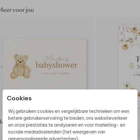
Meer voor jou
Cookies
INVULKAARTJE
Wij gebruiken cookies en vergelijkbare technieken om een
betere gebruikerservaring te bieden, ons websiteverkeer
Bekijk de complete set
en onze prestaties te analyseren en voor marketing- en
sociale mediadoeleinden (het weergeven van
gepersonaliseerde advertenties).