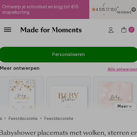
/
Ontwerp je schoolset en krijg tot €15
+
4.51
5
17.150
stapelkorting
reviews
-
0
Personaliseren
Meer ontwerpen
Alle ontwerpe
Meer
Feestdecoratie
Feestdecoratie
Babyshower placemats met wolken, sterren e