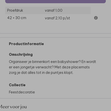
Proefdruk
vanaf 1,00
42 × 30 cm
vanaf 2,10
p/st
Productinformatie
Omschrijving
Organiseer je binnenkort een babyshower? En wordt
er een jongetje verwacht? Met deze placemats
zorg je dat alles tot in de puntjes klopt.
Collectie
Feestdecoratie
Meer voor jou